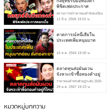
กลยุทธ์รับมือทองคำ
พิชิตเฟดประกาศ
ดอกเบี้ย | แนวโน้มราคา
สถานการณ์ราคาทองคำยังคงเงียบ
ทองคำประจำวันที่ 12-
มา 3 สัปดาห์ โดยเฉพาะทองคำแ
12 มิ.ย. 2566 19.01 น.
19 มิ.ย. 2566
[…]
คาดการณ์หนี้เสียใน
ประเทศเพิ่มหนุนบาท
อ่อน ส่งทองทะยาน |
แนวโน้มราคาทองคำ
16 ส.ค. 2564 19.00 น.
ประจำวันที่ 9-16
สิงหาคม 2564
ตลาดทุนส่อผันผวน
จังหวะเข้าซื้อทองคำอยู่
ที่ใด | แนวโน้มราคา
ราคาทองคำทรงตัวอยู่ระดับ 2020-
ทองคำประจำวันที่ 29
2030 $ ในขณะที่เงินบาทอ่อ […]
29 ม.ค. 2567 19.23 น.
ม.ค.- 5 ก.พ. 2567
หมวดหมู่บทความ