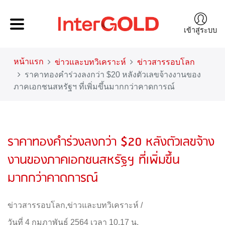
เข้าสู่ระบบ
หน้าแรก
ข่าวและบทวิเคราะห์
ข่าวสารรอบโลก
ราคาทองคำร่วงลงกว่า $20 หลังตัวเลขจ้างงานของ
ภาคเอกชนสหรัฐฯ ที่เพิ่มขึ้นมากกว่าคาดการณ์
ราคาทองคำร่วงลงกว่า $20 หลังตัวเลขจ้าง
งานของภาคเอกชนสหรัฐฯ ที่เพิ่มขึ้น
มากกว่าคาดการณ์
ข่าวสารรอบโลก
,
ข่าวและบทวิเคราะห์
/
วันที่ 4 กุมภาพันธ์ 2564 เวลา 10.17 น.