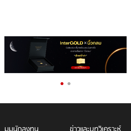
มุมนักลงทุน
ข่าวและบทวิเคราะห์