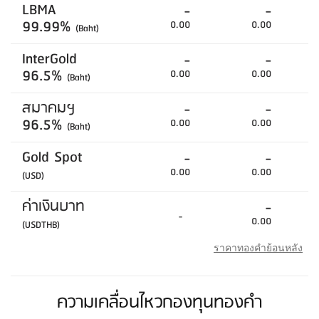
LBMA
-
-
99.99%
0.00
0.00
(Baht)
InterGold
-
-
96.5%
0.00
0.00
(Baht)
สมาคมฯ
-
-
96.5%
0.00
0.00
(Baht)
Gold Spot
-
-
0.00
0.00
(USD)
ค่าเงินบาท
-
-
0.00
(USDTHB)
ราคาทองคำย้อนหลัง
ความเคลื่อนไหวกองทุนทองคำ