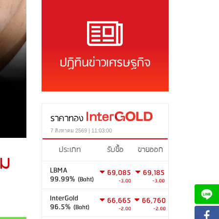
ปฏิทินข่าวเศรษฐกิจ
ราคาทอง
7 สิงหาคม 2569 | 11:03:00
ประเภท
รับซื้อ
ขายออก
้ม
LBMA
69,085
69,185
99.99%
(Baht)
-3.00
-3.00
InterGold
66,665
66,760
96.5%
(Baht)
-2.00
-2.00