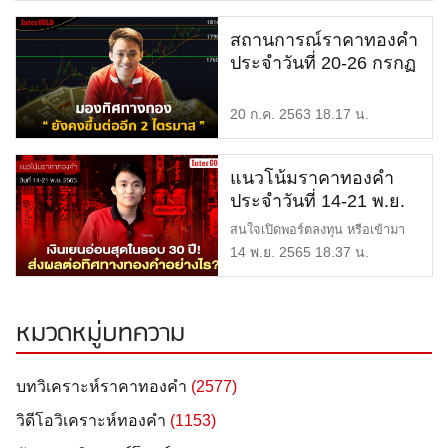
สถานการณ์ราคาทองคำ
ประจำวันที่ 20-26 กรกฏ
าคม 2563 มองทิศทาง
ทอง ยังคงขึ้นต่ออีก 2
20 ก.ค. 2563 18.17 น.
ไตรมาส
แนวโน้มราคาทองคำ
ประจำวันที่ 14-21 พ.ย.
2565 | เงินเยนอ่อนสุดใน
สนใจเปิดพอร์ตลงทุน หรือเข้ามา
รอบ 30 ปี! ส่งผลต่อ
ปรึกษาการลงทุนทองได้ที่ Li […]
14 พ.ย. 2565 18.37 น.
ทิศทางทองคำอย่างไร?
หมวดหมู่บทความ
บทวิเคราะห์ราคาทองคำ
(2577)
วิดีโอวิเคราะห์ทองคำ
(1153)