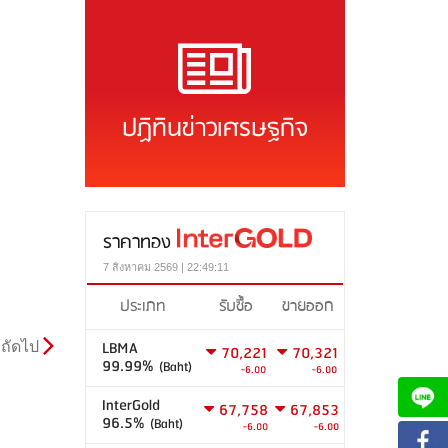
ปฏิทินข่าวเศรษฐกิจ
ราคาทอง
7 สิงหาคม 2569 | 22:49:11
ประเภท
รับซื้อ
ขายออก
LBMA
ถัดไป
70,221
70,321
99.99%
(Baht)
-6.00
-6.00
InterGold
67,758
67,853
96.5%
(Baht)
-6.00
-6.00