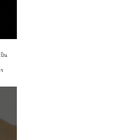
ป็น
าร