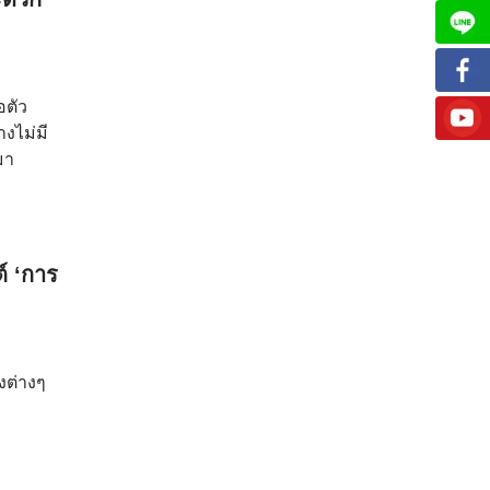
อตัว
งไม่มี
มา
์ ‘การ
งต่างๆ