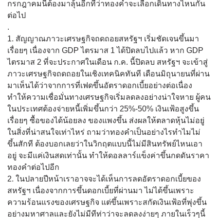
กรกฎาคมนี้ต้องมาลุ้นอีกทีว่าทองคำจะเลือกเดินทางไหนกัน
ต่อไป
.
1. สัญญาณภาวะเศรษฐกิจถดถอยสหรัฐฯ เริ่มชัดเจนขึ้นมา
เรื่อยๆ เนื่องจาก GDP ไตรมาส 1 ได้ปิดลบไปแล้ว หาก GDP
ไตรมาส 2 ที่จะประกาศในเดือน ก.ค. นี้ปิดลบ สหรัฐฯ จะเข้าสู่
ภาวะเศรษฐกิจถดถอยในเชิงเทคนิคทันที เดือนมิถุนายนที่ผ่าน
มาเห็นได้ว่าจากการที่เฟดขึ้นอัตราดอกเบี้ยอย่างต่อเนื่อง
ทำให้ความเชื่อมั่นทางเศรษฐกิจเริ่มลดลงอย่างน่าใจหาย ผู้คน
ในประเทศต้องจ่ายหนี้เพิ่มขึ้นกว่า 25%-50% เงินเฟ้อสูงขึ้น
เรื่อยๆ ซื้อของได้น้อยลง ของแพงขึ้น ส่งผลให้ตลาดหุ้นไม่อยู่
ในสิ่งที่น่าสนใจเท่าไหร่ ถามว่าทองคำเป็นอย่างไรทำไมไม่
ขึ้นสักที ต้องบอกเลยว่าในวิกฤตแบบนี้ไม่มีสินทรัพย์ไหนเอา
อยู่ จะมีแค่เงินสดเท่านั้น ทำให้ดอลลาร์แข็งค่าขึ้นกดดันราคา
ทองคำต่อไปอีก
2. ในปลายปีหน้าเราอาจจะได้เห็นการลดอัตราดอกเบี้ยของ
สหรัฐฯ เนื่องจากการขึ้นดอกเบี้ยที่ผ่านมา ไม่ได้ขึ้นเพราะ
ความร้อนแรงของเศรษฐกิจ แต่ขึ้นเพราะสกัดเงินเฟ้อที่พุ่งขึ้น
อย่างมหาศาลและยังไม่มีทีท่าว่าจะลดลงง่ายๆ ภายในเร็วๆนี้