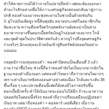
ทำให้คาดการณ์ได้ว่าภายในปลายปีหน้า เฟดจะต้องออกมา
ทำอะไรสักอย่างเพื่อให้ภาวะเศรษฐกิจถดถอยกลับมาสู่ภาวะ
ปกติ ทองคำเองอาจจะพุ่งทะยานในช่วงนั้นด้วยเช่นกัน
3. ยุโรปเงินเฟ้อสูง หนี้สินพุ่งยับ หลายประเทศในสมาชิกเริ่ม
ล้มละลาย ความตึงเครียดวิกฤตพลังงานยังคงน่าเป็นห่วง
ธนาคารกลางขึ้นดอกเบี้ยสกัดเงินยูโรอ่อนค่าลงมากๆ ใกล้
แตะจุดต่ำสุดในประวัติศาสตร์แล้ว หากยุโรปถึงจุดเศรษฐกิจ
ร่วงจริงๆ นักลงทุนจะย้ายเงินเข้าสู่สินทรัพย์ปลอดภัยอย่าง
แน่นอน
.
กลยุทธ์การลงทุนทองคำ : ทองคำปิดลบเป็นเดือนที่ 3 แล้ว
ถามว่าน่าซื้อไหม ช่วงนี้ถือว่าทองคำยังไม่เป็นบวกมากนักใน
ฐานะทองคำเมืองนอก แต่ทองคำไทยเราถือว่าน่าสนใจมากๆ
เพราะค่าเงินบาทยังคงอ่อนค่าอย่างต่อเนื่อง ใกล้แตะระดับ 36
ขึ้นเรื่อย ๆ และปลายเดือนนี้เฟดก็ยังคงมีโอกาสปรับขึ้น
ดอกเบี้ยอีกครั้ง ทำให้เงินบาทจะอ่อนไปได้อีก ถ้าจะเอาความ
ปลอดภัยในตอนนี้จริงๆ ทองคำถือว่าเปรียบเสมือนปฏิเสธค่า
เงินบาท แต่มาถือทองคำ + ดอลลาร์ เลยทีเดียว เมื่อวาน
ทองคำ SPOT ร่วงกว่า $40 แต่ไม่สามารถทำอะไรทองคำ