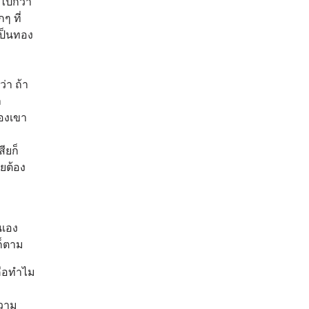
ไปกว่า
ๆ ที่
ป็นทอง
่า ถ้า
ล
องเขา
ียก็
ยต้อง
นเอง
ก็ตาม
คือทำไม
ความ