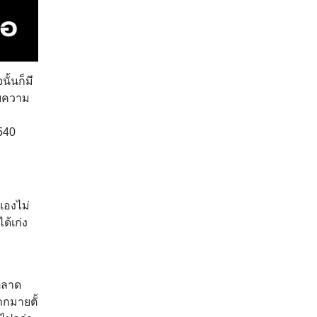
ั้นก็มี
บความ
2540
เองไม่
ด้เก่ง
ตลาด
กมายตั้