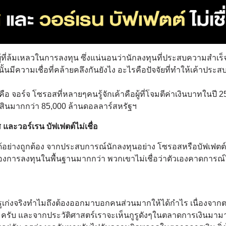
ี่ล้มเหลวในการลงทุน ซึ่งแน่นอนว่านักลงทุนที่
ประสบความสำเร็จน
้นมีความเชื่อที่
คล้ายคลึงกันยังไง อะไรคือปัจจัยที่ทำให้เค้
าประส
อ จอร์จ โซรอสที่หลายๆคนรู้จักเค้าคือผู้
ที่โจมตีค่าเงินบาทในปี 
พย์สินมากกว่า 85,000 ล้านดอลลาร์สหรัฐฯ
และวอร์เรน บัฟเฟตต์ไม่เชื่อ
ย่างถู
กต้อง จากประสบการณ์นักลงทุนอย่าง โซรอสหรือบัฟเฟตต์
องการลงทุ
นในพื้นฐานมากกว่า พวกเขาไม่เชื่อว่าตั
วเองคาดการณ์ไ
รูเก่งจริงทำไมถึงต้
องออกมาบอกคนส่วนมากให้ได้กำไร เนื่องจาก
ครับ และจากประวัติศาสตร์เราจะเห็นกู
รูดังๆในตลาดการเงินมามา