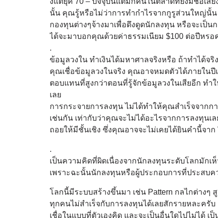
งแต่ยุค 70 – ปัจจุบันแต่มีกี่คนในตลาดที่ยั
งมีชื่อเสี
นั้น คุณรู้หรือไม่ว่าการทำกำไรจากกู
รูส่วนใหญ่นั้
กองทุนต่างๆจ้างมาเพื่อดึงดู
ดนักลงทุน หรือจะเป็นก
ได้
จะมาบอกคุณด้วยค่าธรรมเนียม $100 ต่อปีหรอค
.
ข้อมูลวงใน ทำเงินได้มหาศาลจริงหรือ ถ้าทำได้จร
คุณเชื่อข้อมูลวงในจริง คุณอาจหมดตัวได้ภายในป
ตอบแทนที่สูงกว่าตอนที่
รู้จักข้อมูลวงในเสียอีก ทำ
เลย
การกระจายการลงทุน ไม่ได้ทำให้คุณสำเร็จจากกา
เช่นกัน เท่ากับว่าคุณจะไม่ได้
อะไรจากการลงทุนเลย 
ถอยให้มีชั้นเชิง ซึ่งคุณอาจจะไม่เคยได้ยินคำนี้
จาก 
.
เป็นความคิดที่ผิดเนื่องจากนั
กลงทุนระดับโลกมักเห็
เพราะฉะนั้นนักลงทุนหรือผู้
ประกอบการที่ประสบคว
โลกนี้มีระบบสร้างขึ้นมา เช่น Pattern กลไกต่างๆ สูต
ทุกคนไม่สำเร็จกั
บการลงทุนได้เลยสักรายหละครับ แ
เชื่อในแบบที่ตัวเองคิด และจะเป็นอื่นใดไปไม่ได้ เป