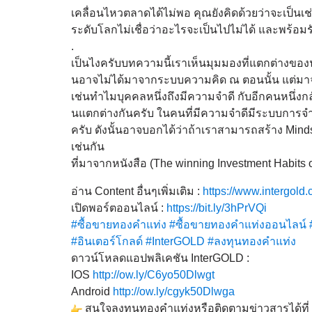
เคลื่อนไหวตลาดได้
ไม่พอ คุณยังคิดด้วยว่าจะเป็นเช่
ระดับโลกไม่เชื่อว่
าอะไรจะเป็นไปไม่ได้ และพร้อมรั
.
เป็นไงครับบทความนี้เราเห็นมุ
มมองที่แตกต่างของน
นอาจไม่ได้มาจากระบบความคิด ณ ตอนนั้น แต่มา
เช่นทำไมบุคคลหนึ่งถึงมี
ความจำดี กับอีกคนหนึ่งก
นแตกต่างกันครับ ในคนที่มีความจำดีมีระบบการจำท
ครับ ดังนั้นอาจบอกได้ว่าถ้
าเราสามารถสร้าง Mindse
เช่นกัน
ที่มาจากหนังสือ (The winning Investment Habits o
อ่าน Content อื่นๆเพิ่มเติม :
https://www.intergold.c
เปิดพอร์ตออนไลน์ :
https://bit.ly/3hPrVQi
#ซื้อขายทองคำแท่ง
#ซื้
อขายทองคำแท่งออนไลน์
#อินเตอร์โกลด์
#InterGOLD
#
ลงทุนทองคำแท่ง
ดาวน์โหลดแอปพลิเคชัน InterGOLD :
IOS
http://ow.ly/C6yo50Dlwgt
Android
http://ow.ly/
cgyk50Dlwga
สนใจลงทุนทองคำแท่งหรือติ
ดตามข่าวสารได้ที่