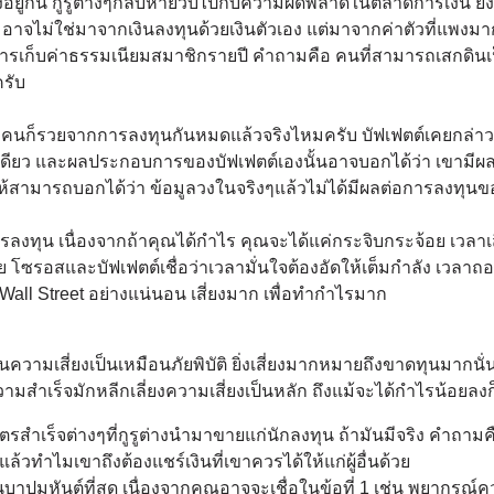
ยงอยู่กัน กูรูต่างๆกลับหายวับไปกับความผิ
ดพลาดในตลาดการเงิน ยิ่ง
น อาจไม่ใช่มาจากเงินลงทุนด้วยเงิ
นตัวเอง แต่มาจากค่าตัวที่แพงมาก
ารเก็บค่าธรรมเนี
ยมสมาชิกรายปี คำถามคือ คนที่สามารถเสกดินเ
รับ
ิงคนก็รวยจากการลงทุ
นกันหมดแล้วจริงไหมครับ บัฟเฟตต์เคยกล่าวว
ีเดียว และผลประกอบการของบัฟเฟตต์เองนั้
นอาจบอกได้ว่า เขามีผ
ให้สามารถบอกได้ว่า ข้อมูลวงในจริงๆแล้วไม่ได้มี
ผลต่อการลงทุนข
รลงทุ
น เนื่องจากถ้าคุณได้กำไร คุณจะได้แค่กระจิบกระจ้อย เวลาเส
โซรอสและบัฟเฟตต์เชื่อว่าเวลามั่
นใจต้องอัดให้เต็มกำลัง เวลาถอ
Wall Street อย่างแน่นอน เสี่ยงมาก เพื่อทำกำไรมาก
นความเสี่
ยงเป็นเหมือนภัยพิบัติ ยิ่งเสี่ยงมากหมายถึงขาดทุ
นมากนั่
ามสำเร็จมั
กหลีกเลี่ยงความเสี่ยงเป็นหลัก ถึงแม้จะได้กำไรน้อยลง
รสำเร็จต่างๆที่กูรูต่
างนำมาขายแก่นักลงทุน ถ้ามันมีจริง คำถาม
ล้วทำไมเขาถึงต้องแชร์เงินที่
เขาควรได้ให้แก่ผู้อื่นด้วย
็นบาปมหันต์ที่สุด เนื่องจากคุณอาจจะเชื่อในข้อที่ 1 เช่น พยากรณ์