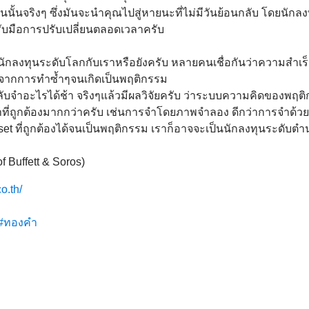
นนั้
นจริงๆ ซึ่งมันจะนำคุณไปสู่หายนะที่ไม่
มีวันย้อนกลับ โดยนักลง
บมือการปรับเปลี่
ยนตลอดเวลาครับ
ักลงทุนระดั
บโลกกับเราหรือยังครับ หลายคนเชื่อกันว่าความสำเร็จ
จากการทำซ้ำๆจนเกิดเป็
นพฤติกรรม
ลับจำอะไรได้ช้า จริงๆแล้วมีผลวิจัยครับ ว่าระบบความคิดของพฤติ
ี่
ถูกต้องมากกว่าครับ เช่นการจำโดยภาพจำลอง ดีกว่าการจำด้วย
t ที่ถูกต้องได้จนเป็นพฤติกรรม เราก็อาจจะเป็นนักลงทุนระดั
บตำน
f Buffett & Soros)
o.th/
#ทองคำ