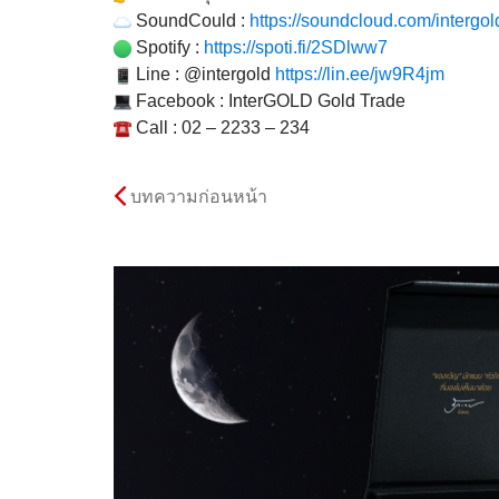
SoundCould :
https://soundcloud.com/
intergo
Spotify :
https://spoti.fi/2SDlww7
Line : @intergold
https://lin.ee/
jw9R4jm
Facebook : InterGOLD Gold Trade
Call : 02 – 2233 – 234
บทความก่อนหน้า