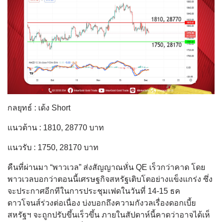
กลยุทธ์ : เด้ง Short
แนวต้าน : 1810, 28770 บาท
แนวรับ : 1750, 28170 บาท
คืนที่ผ่านมา “พาวเวล” ส่งสัญญาณหั่น QE เร็วกว่าคาด โดย
พาวเวลบอกว่าตอนนี้เศรษฐกิ
จสหรัฐเติบโตอย่างแข็งแกร่ง ซึ่ง
จะประกาศอีกทีในการประชุ
มเฟดในวันที่ 14-15 ธค
ดาวโจนส์ร่วงต่อเนื่อง บ่งบอกถึงความกังวลเรื่องดอกเบี้
ย
สหรัฐฯ จะถูกปรับขึ้นเร็วขึ้น ภายในสัปดาห์นี้คาดว่าอาจได้เห็