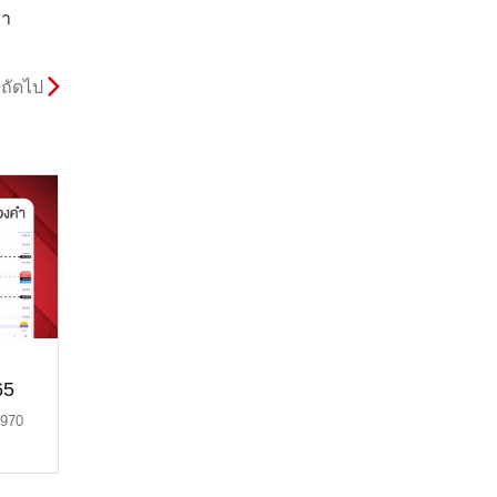
คา
ถัดไป
65
1970