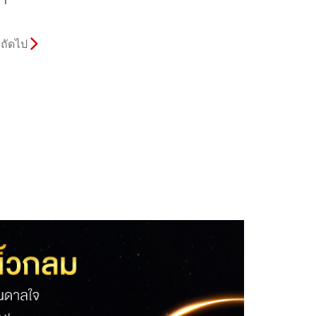
คา
ถัดไป