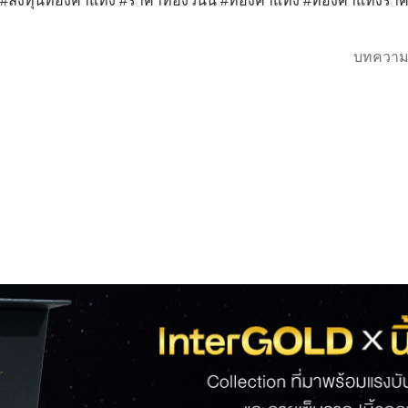
ด์ #ลงทุนทองคำแท่ง #ราคาทองวันนี้ #ทองคำแท่ง #ทองคำแท่งรา
บทความ