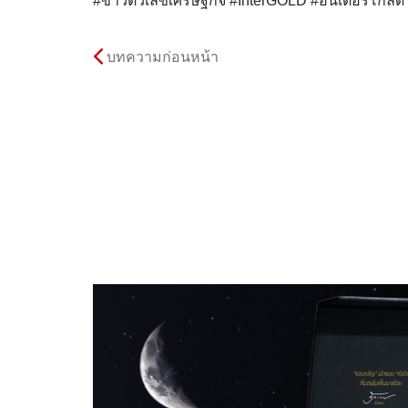
#ข่าวตัวเลขเศรษฐกิจ #InterGOLD #อินเตอร์โกล
บทความก่อนหน้า