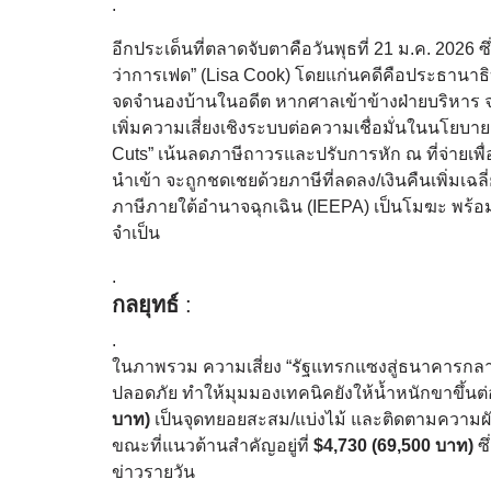
.
อีกประเด็นที่ตลาดจับตาคือวันพุธที่ 21 ม.ค. 2026 
ว่าการเฟด” (Lisa Cook) โดยแก่นคดีคือประธานาธิบ
จดจำนองบ้านในอดีต หากศาลเข้าข้างฝ่ายบริหาร 
เพิ่มความเสี่ยงเชิงระบบต่อความเชื่อมั่นในนโยบา
Cuts” เน้นลดภาษีถาวรและปรับการหัก ณ ที่จ่ายเพื่อให
นำเข้า จะถูกชดเชยด้วยภาษีที่ลดลง/เงินคืนเพิ่มเ
ภาษีภายใต้อำนาจฉุกเฉิน (IEEPA) เป็นโมฆะ พร้อม
จำเป็น
.
กลยุทธ์
:
.
ในภาพรวม ความเสี่ยง “รัฐแทรกแซงสู่ธนาคารกลาง
ปลอดภัย ทำให้มุมมองเทคนิคยังให้น้ำหนักขาขึ้นต่อ
บาท)
เป็นจุดทยอยสะสม/แบ่งไม้ และติดตามความผั
ขณะที่แนวต้านสำคัญอยู่ที่
$4,730 (69,500 บาท)
ซึ
ข่าวรายวัน