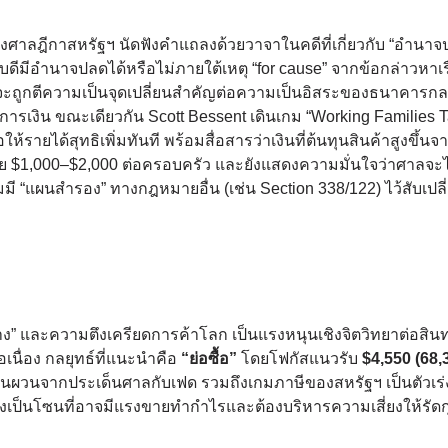
ซึ่งศาลฎีกาสหรัฐฯ นัดฟังคำแถลงด้วยวาจาในคดีที่เกี่ยวกับ “อำนาจป
ดีมีอำนาจปลดได้หรือไม่ภายใต้เหตุ “for cause” จากข้อกล่าวหาเร
จะถูกตีความเป็นจุดเปลี่ยนสำคัญต่อความเป็นอิสระของธนาคารก
ยการเงิน ขณะเดียวกัน Scott Bessent เดินเกม “Working Families 
้รายได้สุทธิเพิ่มทันที พร้อมสื่อสารว่าเงินที่ต้นทุนสินค้าสูงขึ้นจ
ฉลี่ย $1,000–$2,000 ต่อครอบครัว และยังแสดงความมั่นใจว่าศาลจะ
มี “แผนสำรอง” ทางกฎหมายอื่น (เช่น Section 338/122) ไว้สับเปล
” และความตึงเครียดการค้าโลก เป็นแรงหนุนเชิงจิตวิทยาต่อสินท
เนื่อง กลยุทธ์ที่แนะนำคือ
“ย่อซื้อ”
โดยโฟกัสแนวรับ
$4,550 (68,
นผวนจากประเด็นศาลกับเฟด รวมถึงเกมภาษีของสหรัฐฯ เป็นตัวเร
่งเป็นโซนที่อาจมีแรงขายทำกำไรและต้องบริหารความเสี่ยงให้รัด