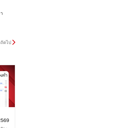
คา
ถัดไป
2569