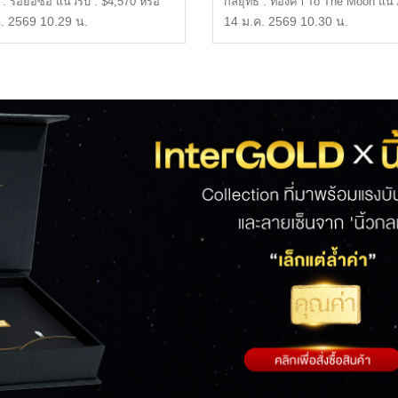
 : รอย่อซื้อ แนวรับ : $4,570 หรือ
กลยุทธ์ : ทองคำ To The Moon แนว
 แนวต้าน […]
$4,550 หรือ 68,000 […]
. 2569 10.29 น.
14 ม.ค. 2569 10.30 น.