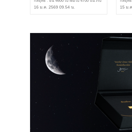
กลยุทธ์ : ยืน 4600 เป้าต่อไป 4700 แนวรับ
กลยุทธ์
: $4,580 หรือ […]
68,300
16 ม.ค. 2569 09.54 น.
15 ม.ค