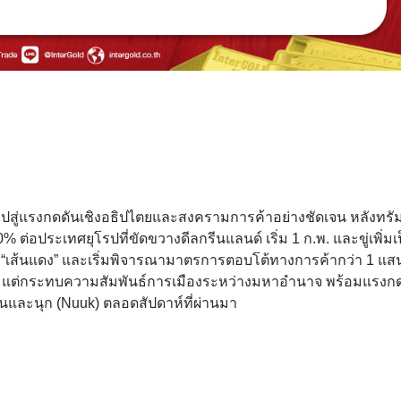
สู่แรงกดดันเชิงอธิปไตยและสงครามการค้าอย่างชัดเจน หลังทรัม
% ต่อประเทศยุโรปที่ขัดขวางดีลกรีนแลนด์ เริ่ม 1 ก.พ. และขู่เพิ่ม
ป็น “เส้นแดง” และเริ่มพิจารณามาตรการตอบโต้ทางการค้ากว่า 1 แส
กิจ แต่กระทบความสัมพันธ์การเมืองระหว่างมหาอำนาจ พร้อมแรงก
นและนุก (Nuuk) ตลอดสัปดาห์ที่ผ่านมา