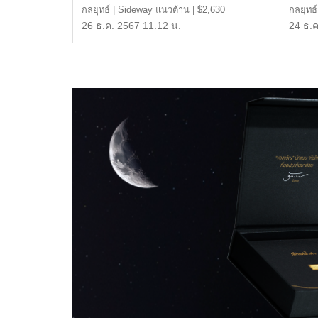
กลยุทธ์ | Sideway แนวต้าน | $2,630
กลยุทธ์
หรือ 42,600 บาท แ […]
หรือ 4
26 ธ.ค. 2567 11.12 น.
24 ธ.ค