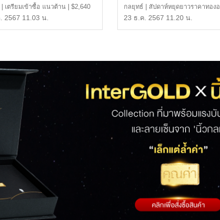
 | เตรียมเข้าซื้อ แนวต้าน | $2,640
กลยุทธ์ | สัปดาห์หยุดยาวราคาทองอ
2,600 […]
จับตาค่าเงินบาท แ […]
. 2567 11.03 น.
23 ธ.ค. 2567 11.20 น.