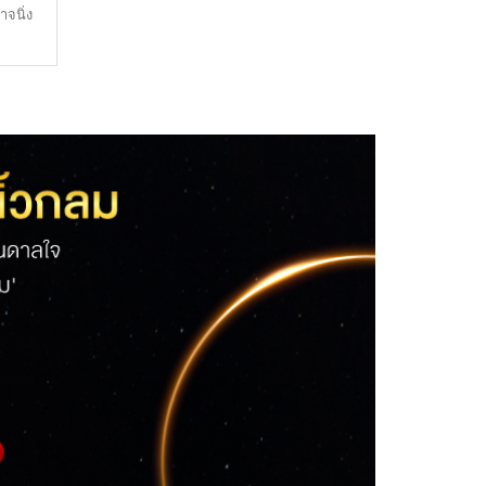
าจนิ่ง