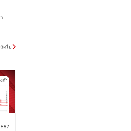
คา
ถัดไป
2567