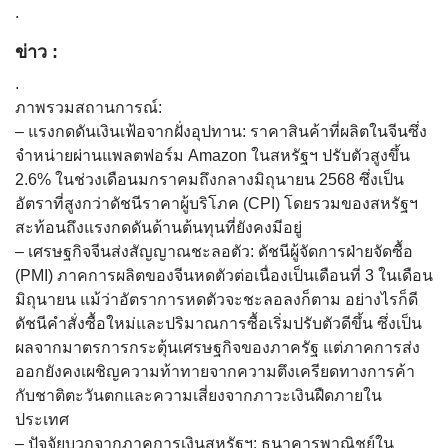
.
ข่าว :
.
ภาพรวมสถานการณ์:
– แรงกดดันเงินเฟ้อจากฝั่งอุปทาน: ราคาสินค้าที่ผลิตในจีนซึ่ง
จำหน่ายผ่านแพลตฟอร์ม Amazon ในสหรัฐฯ ปรับตัวสูงขึ้น
2.6% ในช่วงเดือนมกราคมถึงกลางมิถุนายน 2568 ซึ่งเป็น
อัตราที่สูงกว่าดัชนีราคาผู้บริโภค (CPI) โดยรวมของสหรัฐฯ
สะท้อนถึงแรงกดดันด้านต้นทุนที่ยังคงมีอยู่
– เศรษฐกิจจีนส่งสัญญาณชะลอตัว: ดัชนีผู้จัดการฝ่ายจัดซื้อ
(PMI) ภาคการผลิตของจีนหดตัวต่อเนื่องเป็นเดือนที่ 3 ในเดือน
มิถุนายน แม้ว่าอัตราการหดตัวจะชะลอลงก็ตาม อย่างไรก็ดี
ดัชนีคำสั่งซื้อใหม่และปริมาณการซื้อเริ่มปรับตัวดีขึ้น ซึ่งเป็น
ผลจากมาตรการกระตุ้นเศรษฐกิจของภาครัฐ แต่ภาคการส่ง
ออกยังคงเผชิญความท้าทายจากความตึงเครียดทางการค้า
กับชาติตะวันตกและความเสี่ยงจากภาวะเงินฝืดภายใน
ประเทศ
– ปัจจัยบวกจากภาคการเงินสหรัฐฯ: ธนาคารพาณิชย์ใน