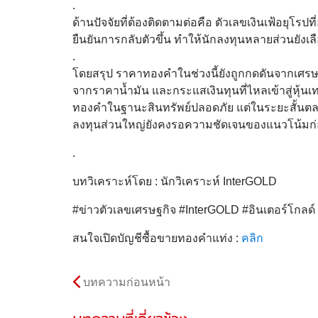
.
ด้านปัจจัยที่ต้องติดตามต่อคือ ตัวเลขเงินเฟ้อยุโ
ยืนยันการกลับตัวขึ้น ทำให้นักลงทุนหลายส่วนยั
.
โดยสรุป ราคาทองคำในช่วงนี้ยังถูกกดดันจากเศรษฐกิจ
จากราคาน้ำมัน และกระแสเงินทุนที่ไหลเข้าสู่หุ้น
ทองคำในฐานะสินทรัพย์ปลอดภัย แต่ในระยะสั้นตลาด
ลงทุนส่วนใหญ่ยังคงรอความชัดเจนของแนวโน้มก่อน
.
บทวิเคราะห์โดย : นักวิเคราะห์ InterGOLD
#ข่าวตัวเลขเศรษฐกิจ #InterGOLD #อินเตอร์โกล
สนใจเปิดบัญชีซื้อขายทองคำแท่ง :
คลิก
บทความก่อนหน้า