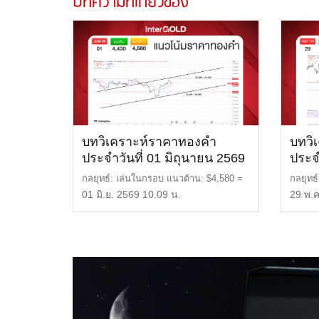
บทความที่เกี่ยวข้อง
บทวิเคราะห์ราคาทองคำ
บทวิ
ประจำวันที่ 01 มิถุนายน 2569
ประจ
2569
กลยุทธ์: เล่นในกรอบ แนวต้าน: $4,580 =
กลยุทธ์
70,300 บาท แนวรับ […]
$4,580
01 มิ.ย. 2569 10.09 น.
29 พ.ค