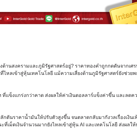
ยงด้านสงครามและภูมิรัฐศาสตร์อยู่? ราคาทองคำถูกกดดันจากเศร
ที่ไหลเข้าสู่หุ้นเทคโนโลยี แม้ความเสี่ยงด้านภูมิรัฐศาสตร์ยังช่วยพ
่แข็งแกร่งกว่าคาด ส่งผลให้ค่าเงินดอลลาร์แข็งค่าขึ้น และลดค
ดันราคาน้ำมันให้ปรับตัวสูงขึ้น จนตลาดกลับมากังวลเรื่องเงินเฟ
ขณะที่เม็ดเงินจำนวนมากยังไหลเข้าสู่หุ้น AI และเทคโนโลยี ส่งผลใ