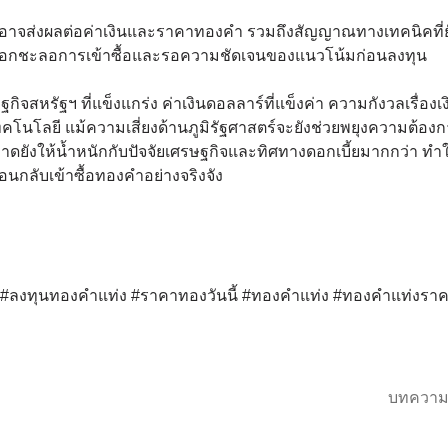
รปที่อาจส่งผลต่อค่าเงินและราคาทองคำ รวมถึงสัญญาณทางเทคนิคที่ย
งเลือกชะลอการเข้าซื้อและรอความชัดเจนของแนวโน้มก่อนลงทุน
สหรัฐฯ ที่แข็งแกร่ง ค่าเงินดอลลาร์ที่แข็งค่า ความกังวลเรื่องเง
เทคโนโลยี แม้ความเสี่ยงด้านภูมิรัฐศาสตร์จะยังช่วยพยุงความต้อง
ยังให้น้ำหนักกับปัจจัยเศรษฐกิจและทิศทางดอกเบี้ยมากกว่า ทำใ
กลับเข้าซื้อทองคำอย่างจริงจัง
ด์ #ลงทุนทองคำแท่ง #ราคาทองวันนี้ #ทองคำแท่ง #ทองคำแท่งรา
บทความ