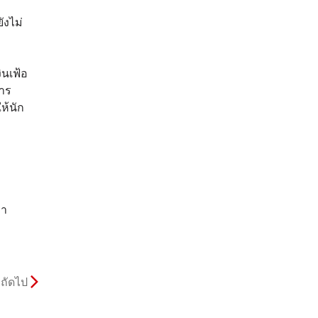
ังไม่
ินเฟ้อ
การ
ห้นัก
คา
ถัดไป