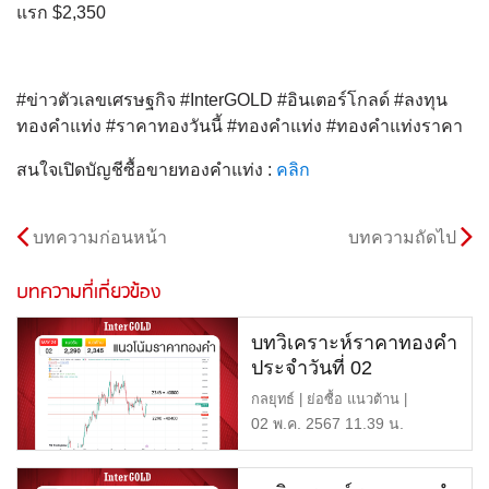
แรก $2,350
#ข่าวตัวเลขเศรษฐกิจ #InterGOLD #อินเตอร์โกลด์ #ลงทุน
ทองคำแท่ง #ราคาทองวันนี้ #ทองคำแท่ง #ทองคำแท่งราคา
สนใจเปิดบัญชีซื้อขายทองคำแท่ง :
คลิก
บทความก่อนหน้า
บทความถัดไป
บทความที่เกี่ยวข้อง
บทวิเคราะห์ราคาทองคำ
ประจำวันที่ 02
พฤษภาคม 2567
กลยุทธ์ | ย่อซื้อ แนวต้าน |
$2,345 หรือ 40,800 บาท […]
02 พ.ค. 2567 11.39 น.