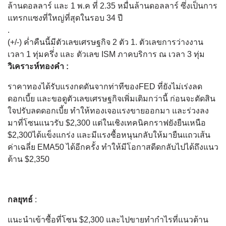
ล้านดอลลาร์ และ 1 พ.ค ที่ 2.35 หมื่นล้านดอลลาร์ ซึ่งเป็นการ
แทรกแซงที่ใหญ่ที่สุดในรอบ 34 ปี
.
(+/-) ค่ำคืนนี้มีตัวเลขเศรษฐกิจ 2 ตัว 1. ตัวเลขการว่างงาน
เวลา 1 ทุ่มครึ่่ง และ ตัวเลข ISM ภาคบริการ ณ เวลา 3 ทุ่ม
วิเคราะห์ทองคำ :
ราคาทองได้รับแรงกดดันจากท่าทีของFED ที่ยังไม่เร่งลด
ดอกเบี้ย และขอดูตัวเลขเศรษฐกิจเพิ่มเติมกว่านี้ ก่อนจะตัดสิน
ใจปรับลดดอกเบี้ย ทำให้ทองเจอแรงขายออกมา และร่วงลง
มาที่โซนแนวรับ $2,300 แต่ในเชิงเทคนิคกราฟยังยืนเหนือ
$2,300ได้แข็งแกร่ง และมีแรงซื้อหนุนกลับให้มายืนแถวเส้น
ค่าเฉลี่ย EMA50 ได้อีกครั้ง ทำให้มีโอกาสดีดกลับไปได้ถึงแนว
ต้าน $2,350
กลยุทธ์
:
แนะนำเข้าซื้อที่โซน $2,300 และไปขายทำกำไรที่แนวต้าน