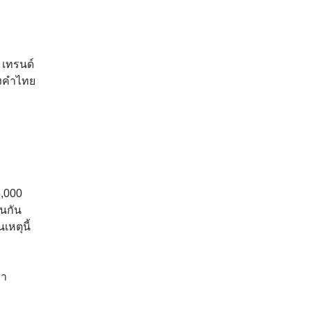
 เทรนด์
องคำไทย
5,000
วนกัน
เหตุนี้
คา