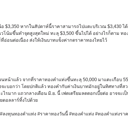
นือ $3,350 หากในสัปดาห์นี้ราคาสามารถไปแตะบริเวณ $3,430 ได้
มขึ้นทำจุดสูงสุดใหม่ ทะลุ $3,500 ขึ้นไปได้ อย่างไรก็ตาม ท
่อ่อนต่อเนื่อง ส่งให้เงินบาทแข็งค่ากดราคาทองไทยไว้
นถ้วนหน้าแล้ว จากที่ราคาทองคำแท่งขึ้นทะลุ 50,000 มาแตะเกือบ 5
ำลังจะบอกว่า โดยปกติแล้ว ทองคำกับค่าเงินบาทมักอยู่ในทิศทางที่ส
อะไรมาก แถวกลางเดือน มิ.ย. นี้ เฟดเตรียมลดดอกเบี้ยต่อ อาจจะเป็น
ยดอลลาร์ทิ้งไปด้วย
ด์ #ลงทุนทองคำแท่ง #ราคาทองวันนี้ #ทองคำแท่ง #ทองคำแท่งรา