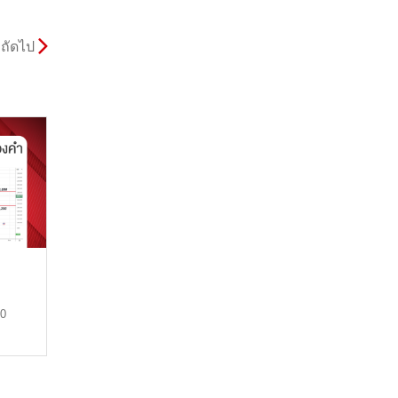
ถัดไป
ม
20