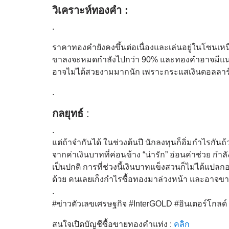
วิเคราะห์ทองคำ :
.
ราคาทองคำยังคงขึ้นต่อเนื่องและเล่นอยู่ในโซนเห
ขาลงจะหมดกำลังไปกว่า 90% และทองคำอาจมีแนวโน้
อาจไม่ได้สวยงามมากนัก เพราะกระแสเงินดอลลาร์ที
.
กลยุทธ์
:
.
แต่ถ้าจำกันได้ ในช่วงต้นปี นักลงทุนก็อิ่มกำไรกั
จากค่าเงินบาทที่ค่อนข้าง “น่ารัก” อ่อนค่าช่วย ก
เป็นปกติ การที่ช่วงนี้เงินบาทแข็งสวนก็ไม่ได้แปลก
ด้วย คนเลยเก็งกำไรซื้อทองมาล่วงหน้า และอาจขา
.
#ข่าวตัวเลขเศรษฐกิจ #InterGOLD #อินเตอร์โกล
สนใจเปิดบัญชีซื้อขายทองคำแท่ง :
คลิก