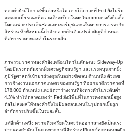
ทองคำยังมีโอกาสขึ้นต่อหรือไม่ ภายใต้ภาวะที่ Fed ยังไม่รีบ
ลดดอกเบี้ย ขณะที่ความตึงเครียดในตะวันออกกลางยังยืดเยื้อ
โดยเฉพาะประเด็นช่องแคบฮอร์มุซและเส้นตายการเจรจากับ
อิหร่าน ซึ่งทั้งหมดนี้กำลังกลายเป็นตัวแปรสำคัญที่กำหนด
ทิศทางราคาทองคำในระยะสั้น
.
ภาพรวมราคาทองคำยังเคลื่อนไหวในลักษณะ Sideway-Up
โดยมีแรงกดดันจากฝั่งเศรษฐกิจสหรัฐฯ และแรงหนุนจากฝั่ง
ภูมิรัฐศาสตร์เข้ามาถ่วงดุลกันอย่างชัดเจน ด้านหนึ่ง ตัวเลข
การจ้างงานนอกภาคเกษตรของสหรัฐฯ ที่ออกมาดีกว่าคาดที่
178,000 ตำแหน่ง และอัตราว่างงานที่ยังทรงตัวในระดับต่ำ
4.3% ทำให้ตลาดมองว่า Fed ยังมีพื้นที่ในการคงดอกเบี้ยสูง
ต่อไป ส่งผลให้ทองคำซึ่งไม่มีผลตอบแทนในรูปดอกเบี้ยถูก
จำกัดการปรับขึ้นในระยะสั้น
แต่อีกด้านหนึ่ง ความตึงเครียดในตะวันออกกลางยังเป็นแรง
ประคองสำคัญ โดยเฉพาะกรณีอิหร่านปฏิเสธข้อเสนอหยุดยิง