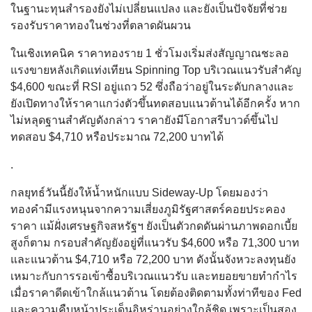
ในฐานะทุนสำรองยังไม่เปลี่ยนแปลง และยังเป็นปัจจัยที่ช่วย
รองรับราคาทองในช่วงที่ตลาดผันผวน
ในเชิงเทคนิค ราคาทองราย 1 ชั่วโมงเริ่มส่งสัญญาณชะลอ
แรงขายหลังเกิดแท่งเทียน Spinning Top บริเวณแนวรับสำคัญ
$4,600 ขณะที่ RSI อยู่แถว 52 ซึ่งถือว่าอยู่ในระดับกลางและ
ยังเปิดทางให้ราคาแกว่งตัวขึ้นทดสอบแนวต้านได้อีกครั้ง หาก
ไม่หลุดฐานสำคัญดังกล่าว ราคายังมีโอกาสรีบาวด์ขึ้นไป
ทดสอบ $4,710 หรือประมาณ 72,200 บาทได้
.
กลยุทธ์วันนี้ยังให้น้ำหนักแบบ Sideway-Up โดยมองว่า
ทองคำมีแรงหนุนจากความเสี่ยงภูมิรัฐศาสตร์คอยประคอง
ราคา แม้ฝั่งเศรษฐกิจสหรัฐฯ ยังเป็นตัวกดดันผ่านภาพดอกเบี้ย
สูงก็ตาม กรอบสำคัญยังอยู่ที่แนวรับ $4,600 หรือ 71,300 บาท
และแนวต้าน $4,710 หรือ 72,200 บาท ดังนั้นจังหวะลงทุนยัง
เหมาะกับการรอเข้าซื้อบริเวณแนวรับ และทยอยขายทำกำไร
เมื่อราคาดีดเข้าใกล้แนวต้าน โดยต้องติดตามทั้งท่าทีของ Fed
และความคืบหน้าประเด็นอิหร่านอย่างใกล้ชิด เพราะเป็นสอง