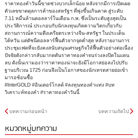
ราคาทองคําวันนี้ขาดช่วงบวกเล็กน้อย หลังจากมีการเปิดเผย
ตัวเลขขาดดุลการค้
าของสหรัฐฯ ที่พุ่งขึ้นเกินคาด สู่ระดับ
7.11 หมื่นล้านดอลลาร์ในเดือน ก.พ. ซึ่งเป็นระดับสูงสุดเป็น
ประวัติ
การณ์ ประกอบกับนักลงทุนเกิดความวิตกเกี่ยวกั
บ
สถานการณ์ความตึงเครียดระหว่
างจีน-สหรัฐฯ ในประเด็น
ไต้หวัน แต่ดัชนีดอลลาร์ฟื้นตัวจากจุดต่ำ
สุด หลังรายงานการ
ประชุมเฟดที่จะยังคงสนับสนุนเศรษฐกิจให้
ฟื้นตัวอย่างต่อเนื่อง
ปัจจัยดังกล่าวกลับมากดดั
นราคาทองคำจนร่วงลงปิดในแดน
ลบ ดังนั้นเรามองว่าราคาทองน่าจะยั
งมีโอกาสย่อลงไปปรับ
ฐานบริเวณ 1725 ก่อนจึงเป็นโอกาสของนั
กเทรดสายย่อเข้า
มารอช้อนซื้อ
#InterGOLD #อินเตอร์โกลด์ #ลงทุนทองคำแท่ง #บท
วิเคราะห์ทองคำ #ราคาทองคำวันนี้
บทความก่อนหน้า
บทความถัดไป
หมวดหมู่บทความ