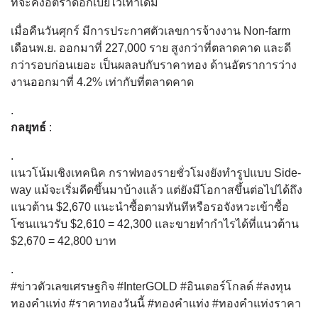
ที่จะคงอัตราดอกเบี้ยไว้เท่าเดิม
เมื่อคืนวันศุกร์ มีการประกาศตัวเลขการจ้างงาน Non-farm
เดือนพ.ย. ออกมาที่ 227,000 ราย สูงกว่าที่ตลาดคาด และดี
กว่ารอบก่อนเยอะ เป็นผลลบกับราคาทอง ด้านอัตราการว่าง
งานออกมาที่ 4.2% เท่ากับที่ตลาดคาด
.
กลยุทธ์
:
.
แนวโน้มเชิงเทคนิค กราฟทองรายชั่วโมงยังทำรูปแบบ Side-
way แม้จะเริ่มดีดขึ้นมาบ้างแล้ว แต่ยังมีโอกาสขึ้นต่อไปได้ถึง
แนวต้าน $2,670 แนะนำซื้อตามทันทีหรือรอจังหวะเข้าซื้อ
โซนแนวรับ $2,610 = 42,300 และขายทำกำไรได้ที่แนวต้าน
$2,670 = 42,800 บาท
.
#ข่าวตัวเลขเศรษฐกิจ #InterGOLD #อินเตอร์โกลด์ #ลงทุน
ทองคำแท่ง #ราคาทองวันนี้ #ทองคำแท่ง #ทองคำแท่งราคา