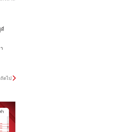
ี่
คา
ถัดไป