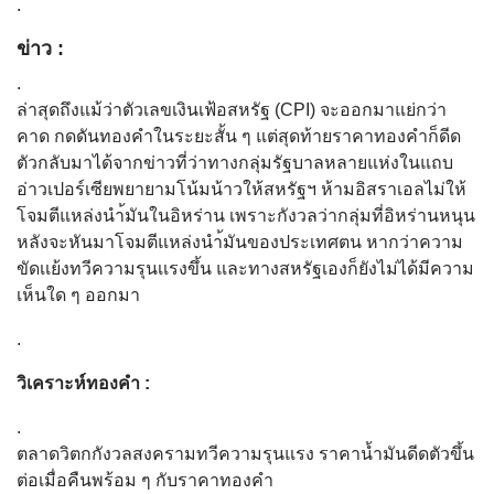
.
ข่าว :
.
ล่าสุดถึงแม้ว่าตัวเลขเงินเฟ้อสหรัฐ (CPI) จะออกมาแย่กว่า
คาด กดดันทองคำในระยะสั้น ๆ แต่สุดท้ายราคาทองคำก็ดีด
ตัวกลับมาได้จากข่าวที่ว่าทางกลุ่มรัฐบาลหลายแห่งในแถบ
อ่าวเปอร์เซียพยายามโน้มน้าวให้สหรัฐฯ ห้ามอิสราเอลไม่ให้
โจมตีแหล่งนำ้มันในอิหร่าน เพราะกังวลว่ากลุ่มที่อิหร่านหนุน
หลังจะหันมาโจมตีแหล่งนำ้มันของประเทศตน หากว่าความ
ขัดเเย้งทวีความรุนเเรงขึ้น และทางสหรัฐเองก็ยังไม่ได้มีความ
เห็นใด ๆ ออกมา
.
วิเคราะห์ทองคำ :
.
ตลาดวิตกกังวลสงครามทวีความรุนแรง ราคาน้ำมันดีดตัวขึ้น
ต่อเมื่อคืนพร้อม ๆ กับราคาทองคำ