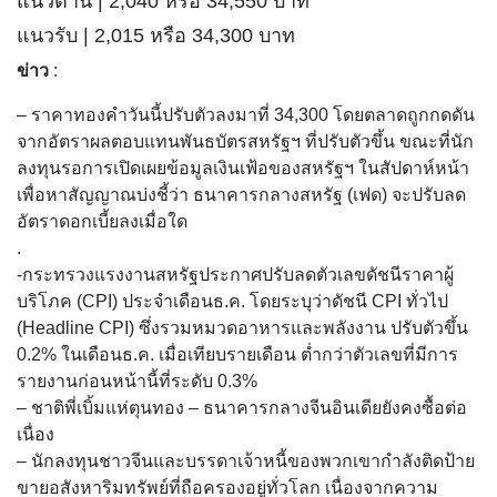
แนวต้าน | 2,040 หรือ 34,550 บาท
แนวรับ | 2,015 หรือ 34,300 บาท
ข่าว
:
– ราคาทองคำวันนี้ปรับตัวลงมาที่ 34,300 โดยตลาดถูกกดดัน
จากอัตราผลตอบแทนพันธบัตรสหรัฐฯ ที่ปรับตัวขึ้น ขณะที่นัก
ลงทุนรอการเปิดเผยข้อมูลเงินเฟ้อของสหรัฐฯ ในสัปดาห์หน้า
เพื่อหาสัญญาณบ่งชี้ว่า ธนาคารกลางสหรัฐ (เฟด) จะปรับลด
อัตราดอกเบี้ยลงเมื่อใด
.
-กระทรวงแรงงานสหรัฐประกาศปรับลดตัวเลขดัชนีราคาผู้
บริโภค (CPI) ประจำเดือนธ.ค. โดยระบุว่าดัชนี CPI ทั่วไป
(Headline CPI) ซึ่งรวมหมวดอาหารและพลังงาน ปรับตัวขึ้น
0.2% ในเดือนธ.ค. เมื่อเทียบรายเดือน ต่ำกว่าตัวเลขที่มีการ
รายงานก่อนหน้านี้ที่ระดับ 0.3%
– ชาติพี่เบิ้มแห่ตุนทอง – ธนาคารกลางจีนอินเดียยังคงซื้อต่อ
เนื่อง
– นักลงทุนชาวจีนและบรรดาเจ้าหนี้ของพวกเขากำลังติดป้าย
ขายอสังหาริมทรัพย์ที่ถือครองอยู่ทั่วโลก เนื่องจากความ