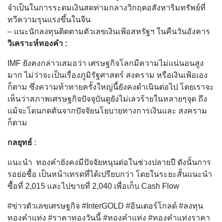
จำเป็นในการระดมเงินสดท่ามกลางวิกฤตอสังหาริมทรัพย์ที่
ทวีความรุนแรงขึ้นในจีน
– แนะนักลงทุนติดตามตัวเลขเงินเฟ้อสหรัฐฯ ในคืนวันอังคาร
วิเคราะห์ทองคำ :
IMF ยังคงกล่าวเสมอว่า เศรษฐกิจโลกมีความไม่แน่นอนสูง
มาก ไม่ว่าจะเป็นเรื่องภูมิรัฐศาสตร์ สงคราม หรือเงินเฟ้อเอง
ก็ตาม ซึ่งความท้าทายครั้งใหญ่นี้ยังคงดำเนินต่อไป โดยเราจะ
เห็นว่าสภาพเศรษฐกิจปัจจุบันดูยังไม่เลวร้ายในหลายๆจุด ถึง
แม้จะโดนกดดันจากปัจจัยนโยบายทางการเงินและ สงคราม
ก็ตาม
กลยุทธ์
:
แนะนํา ทองคำยังคงมีปัจจัยหนุนต่อในช่วงปลายปี ดังนั้นการ
รอย่อซื้อ เป็นหน้าเทรดที่ได้เปรียบกว่า โดยในระยะสั้นแนะนำ
ซื้อที่ 2,015 และไปขายที่ 2,040 เพื่อเก็บ Cash Flow
#ข่าวตัวเลขเศรษฐกิจ #InterGOLD #อินเตอร์โกลด์ #ลงทุน
ทองคำแท่ง #ราคาทองวันนี้ #ทองคำแท่ง #ทองคำแท่งราคา