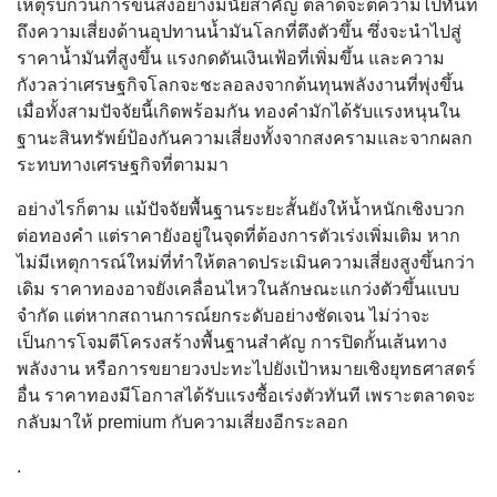
เหตุรบกวนการขนส่งอย่างมีนัยสำคัญ ตลาดจะตีความไปทันที
ถึงความเสี่ยงด้านอุปทานน้ำมันโลกที่ตึงตัวขึ้น ซึ่งจะนำไปสู่
ราคาน้ำมันที่สูงขึ้น แรงกดดันเงินเฟ้อที่เพิ่มขึ้น และความ
กังวลว่าเศรษฐกิจโลกจะชะลอลงจากต้นทุนพลังงานที่พุ่งขึ้น
เมื่อทั้งสามปัจจัยนี้เกิดพร้อมกัน ทองคำมักได้รับแรงหนุนใน
ฐานะสินทรัพย์ป้องกันความเสี่ยงทั้งจากสงครามและจากผลก
ระทบทางเศรษฐกิจที่ตามมา
อย่างไรก็ตาม แม้ปัจจัยพื้นฐานระยะสั้นยังให้น้ำหนักเชิงบวก
ต่อทองคำ แต่ราคายังอยู่ในจุดที่ต้องการตัวเร่งเพิ่มเติม หาก
ไม่มีเหตุการณ์ใหม่ที่ทำให้ตลาดประเมินความเสี่ยงสูงขึ้นกว่า
เดิม ราคาทองอาจยังเคลื่อนไหวในลักษณะแกว่งตัวขึ้นแบบ
จำกัด แต่หากสถานการณ์ยกระดับอย่างชัดเจน ไม่ว่าจะ
เป็นการโจมตีโครงสร้างพื้นฐานสำคัญ การปิดกั้นเส้นทาง
พลังงาน หรือการขยายวงปะทะไปยังเป้าหมายเชิงยุทธศาสตร์
อื่น ราคาทองมีโอกาสได้รับแรงซื้อเร่งตัวทันที เพราะตลาดจะ
กลับมาให้ premium กับความเสี่ยงอีกระลอก
.