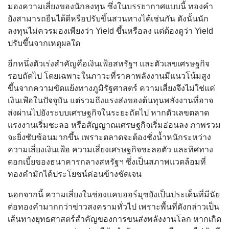
มองความเสี่ยงของนักลงทุน ซึ่งในบรรยากาศแบบนี้ ทองคำ
ยังสามารถยืนได้ดีหรือปรับขึ้นสวนทางได้เช่นกัน ดังนั้นนัก
ลงทุนไม่ควรมองเพียงว่า Yield ขึ้นหรือลง แต่ต้องดูว่า Yield
ปรับขึ้นจากเหตุผลใด
อีกหนึ่งตัวเร่งสำคัญคือเงินเฟ้อสหรัฐฯ และตัวเลขเศรษฐกิจ
รอบถัดไป โดยเฉพาะในภาวะที่ราคาพลังงานมีแนวโน้มสูง
ขึ้นจากความขัดแย้งทางภูมิรัฐศาสตร์ ความเสี่ยงจึงไม่ใช่แค่
เงินเฟ้อในปัจจุบัน แต่รวมถึงแรงส่งของต้นทุนพลังงานที่อาจ
ส่งผ่านไปยังระบบเศรษฐกิจในระยะถัดไป หากตัวเลขตลาด
แรงงานเริ่มชะลอ หรือสัญญาณเศรษฐกิจเริ่มอ่อนลง ภาพรวม
จะยิ่งซับซ้อนมากขึ้น เพราะตลาดจะต้องชั่งน้ำหนักระหว่าง
ความเสี่ยงเงินเฟ้อ ความเสี่ยงเศรษฐกิจชะลอตัว และทิศทาง
ดอกเบี้ยของธนาคารกลางสหรัฐฯ ซึ่งเป็นสภาพแวดล้อมที่
ทองคำมักได้ประโยชน์ค่อนข้างชัดเจน
นอกจากนี้ ความเสี่ยงในช่องแคบฮอร์มุซยังเป็นประเด็นที่มีนัย
ต่อทองคำมากกว่าข่าวสงครามทั่วไป เพราะพื้นที่ดังกล่าวเป็น
เส้นทางยุทธศาสตร์สำคัญของการขนส่งพลังงานโลก หากเกิด