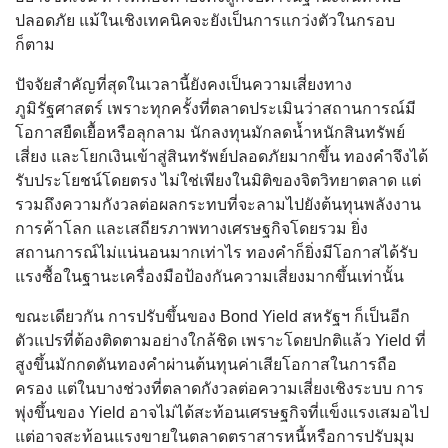
ปลอดภัย แม้ในเชิงเทคนิคจะยังเป็นการแกว่งตัวในกรอบ
ก็ตาม
ปัจจัยสำคัญที่สุดในเวลานี้ยังคงเป็นความเสี่ยงทาง
ภูมิรัฐศาสตร์ เพราะทุกครั้งที่ตลาดประเมินว่าสถานการณ์มี
โอกาสยืดเยื้อหรือลุกลาม นักลงทุนมักลดน้ำหนักสินทรัพย์
เสี่ยง และโยกเงินเข้าสู่สินทรัพย์ปลอดภัยมากขึ้น ทองคำจึงได้
รับประโยชน์โดยตรง ไม่ใช่เพียงในมิติของจิตวิทยาตลาด แต่
รวมถึงความกังวลต่อผลกระทบที่จะลามไปยังต้นทุนพลังงาน
การค้าโลก และเสถียรภาพทางเศรษฐกิจโดยรวม ยิ่ง
สถานการณ์ไม่แน่นอนมากเท่าไร ทองคำก็ยิ่งมีโอกาสได้รับ
แรงซื้อในฐานะเครื่องมือป้องกันความเสี่ยงมากขึ้นเท่านั้น
ขณะเดียวกัน การปรับขึ้นของ Bond Yield สหรัฐฯ ก็เป็นอีก
ตัวแปรที่ต้องติดตามอย่างใกล้ชิด เพราะโดยปกติแล้ว Yield ที่
สูงขึ้นมักกดดันทองคำผ่านต้นทุนค่าเสียโอกาสในการถือ
ครอง แต่ในบางช่วงที่ตลาดกังวลต่อความเสี่ยงเชิงระบบ การ
พุ่งขึ้นของ Yield อาจไม่ได้สะท้อนเศรษฐกิจที่แข็งแรงเสมอไป
แต่อาจสะท้อนแรงขายในตลาดตราสารหนี้หรือการปรับมุม