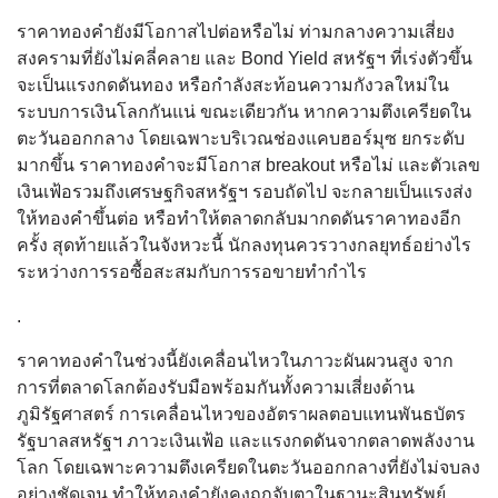
ราคาทองคำยังมีโอกาสไปต่อหรือไม่ ท่ามกลางความเสี่ยง
สงครามที่ยังไม่คลี่คลาย และ Bond Yield สหรัฐฯ ที่เร่งตัวขึ้น
จะเป็นแรงกดดันทอง หรือกำลังสะท้อนความกังวลใหม่ใน
ระบบการเงินโลกกันแน่ ขณะเดียวกัน หากความตึงเครียดใน
ตะวันออกกลาง โดยเฉพาะบริเวณช่องแคบฮอร์มุซ ยกระดับ
มากขึ้น ราคาทองคำจะมีโอกาส breakout หรือไม่ และตัวเลข
เงินเฟ้อรวมถึงเศรษฐกิจสหรัฐฯ รอบถัดไป จะกลายเป็นแรงส่ง
ให้ทองคำขึ้นต่อ หรือทำให้ตลาดกลับมากดดันราคาทองอีก
ครั้ง สุดท้ายแล้วในจังหวะนี้ นักลงทุนควรวางกลยุทธ์อย่างไร
ระหว่างการรอซื้อสะสมกับการรอขายทำกำไร
.
ราคาทองคำในช่วงนี้ยังเคลื่อนไหวในภาวะผันผวนสูง จาก
การที่ตลาดโลกต้องรับมือพร้อมกันทั้งความเสี่ยงด้าน
ภูมิรัฐศาสตร์ การเคลื่อนไหวของอัตราผลตอบแทนพันธบัตร
รัฐบาลสหรัฐฯ ภาวะเงินเฟ้อ และแรงกดดันจากตลาดพลังงาน
โลก โดยเฉพาะความตึงเครียดในตะวันออกกลางที่ยังไม่จบลง
อย่างชัดเจน ทำให้ทองคำยังคงถูกจับตาในฐานะสินทรัพย์