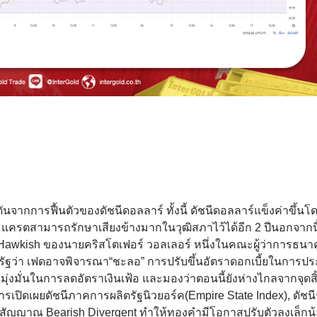
ากการฟื้นตัวของดัชนีดอลลาร์ ทั้งนี้ ดัชนีดอลลาร์แข็งค่าขึ้นโด
ครตสามารถรักษาเสียงข้างมากในวุฒิสภาไว้ได้อีก 2 ปีนอกจากนี้
ง Hawkish ของนายคริสโตเฟอร์ วอลเลอร์ หนึ่งในคณะผู้ว่าการธน
สหรัฐว่า เฟดอาจพิจารณา“ชะลอ” การปรับขึ้นอัตราดอกเบี้ยในการปร
่งมั่นในการลดอัตราเงินเฟ้อ และมองว่าตอนนี้ยังห่างไกลจากจุดสิ
ารเปิดเผยดัชนีภาคการผลิตรัฐนิวยอร์ค(Empire State Index), ดัชนี
ดสัญญาณ Bearish Divergent ทำให้ทองคำมีโอกาสปรับตัวลงเล็กน้อ