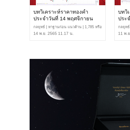
บทวิเคราะห์ราคาทองคำ
บทวิ
ประจำวันที่ 14 พฤศจิกายน
ประจ
2565
2565
กลยุทธ์ | หาฐานก่อน แนวต้าน | 1,785 หรือ
กลยุทธ
30,150 บาท แนว […]
หรือ 3
14 พ.ย. 2565 11.17 น.
11 พ.ย