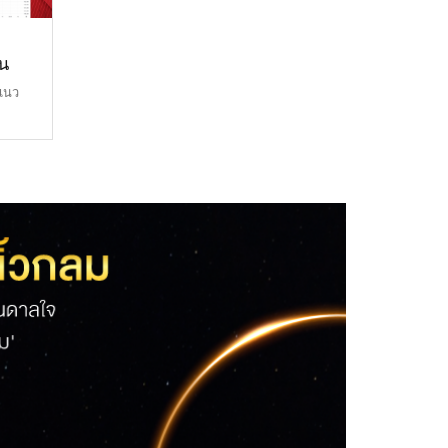
ยน
 แนว