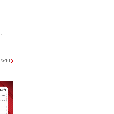
คา
ถัดไป