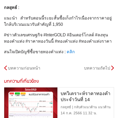
กลยุทธ์
:
แนะนำ สำหรับตอนนี้ระยะสั้นซื้อเก็งกำไรเนื่องจากราคาอยู่
ใกล้บริเวณแนวรับสำคัญที่ 1,950
#ข่าวตัวเลขเศรษฐกิจ #InterGOLD #อินเตอร์โกลด์ #ลงทุน
ทองคำแท่ง #ราคาทองวันนี้ #ทองคำแท่ง #ทองคำแท่งราคา
สนใจเปิดบัญชีซื้อขายทองคำแท่ง :
คลิก
บทความก่อนหน้า
บทความถัดไป
บทความที่เกี่ยวข้อง
บทวิเคราะห์ราคาทองคำ
ประจำวันที่ 14
กรกฎาคม 2566
กลยุทธ์ | กลับตัวแนวต้าน แนวต้าน
| 1,970 หรือ 32,400 บา […]
14 ก.ค. 2566 11.32 น.