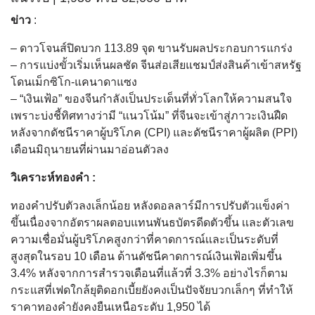
ข่าว
:
– ดาวโจนส์ปิดบวก 113.89 จุด ขานรับผลประกอบการแกร่ง
– การแบ่งขั้วเริ่มเห็นผลชัด จีนส่อเสียแชมป์ส่งสินค้าเข้าสหรัฐ
โดนเม็กซิโก-แคนาดาแซง
– “เงินเฟ้อ” ของจีนกำลังเป็นประเด็นที่ทั่วโลกให้ความสนใจ
เพราะบ่งชี้ทิศทางว่ามี “แนวโน้ม” ที่จีนจะเข้าสู่ภาวะเงินฝืด
หลังจากดัชนีราคาผู้บริโภค (CPI) และดัชนีราคาผู้ผลิต (PPI)
เดือนมิถุนายนที่ผ่านมาอ่อนตัวลง
วิเคราะห์ทองคำ :
ทองคำปรับตัวลงเล็กน้อย หลังดอลลาร์มีการปรับตัวเเข็งค่า
ขึ้นเนื่องจากอัตราผลตอบแทนพันธบัตรดีดตัวขึ้น เเละตัวเลข
ความเชื่อมั่นผู้บริโภคสูงกว่าที่คาดการณ์เเละเป็นระดับที่
สูงสุดในรอบ 10 เดือน ด้านดัชนีคาดการณ์เงินเฟ้อเพิ่มขึ้น
3.4% หลังจากการสำรวจเดือนที่แล้วที่ 3.3% อย่างไรก็ตาม
กระแสที่เฟดใกล้ยุติดอกเบี้ยยังคงเป็นปัจจัยบวกเล็กๆ ที่ทำให้
ราคาทองคำยังคงยืนเหนือระดับ 1,950 ได้