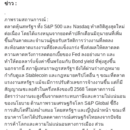
ข่าว :
.
ภาพรวมสถานการณ์ :
ตลาดหุ้นสหรัฐฯ ทั้ง S&P 500 และ Nasdaq ทำสถิติสูงสุดใหม่
ต่อเนื่อง โดยได้แรงหนุนจากยอดค้าปลีกเดือนมิถุนายนที่เพิ่ม
ขึ้นเกินคาดและจำนวนผู้ขอรับสวัสดิการว่างงานที่ลดลง
สะท้อนตลาดแรงงานที่ยังคงแข็งแกร่ง ซึ่งส่งผลให้ตลาดลด
ความคาดหวังการลดดอกเบี้ยของ Fed ลงอย่างมาก และ
ทำให้ดอลลาร์แข็งค่าขึ้นพร้อมกับ Bond yield ที่พุ่งสูงขึ้น
นอกจากนี้ สภาผู้แทนราษฎรสหรัฐฯ ยังได้ผ่านร่างกฎหมาย
กำกับดูแล Stablecoin และกฎหมายคริปโตอื่น ๆ ขณะที่ตลาด
แรงงานสหรัฐฯ แม้จะมีการปรับตัวเลขการจ้างงานขึ้น แต่ก็มี
สัญญาณชะลอตัวในครึ่งหลังของปี 2568 โดยคาดการณ์
อัตราว่างงานจะสูงขึ้นจากผลกระทบภาษีและความไม่แน่นอน
ของนโยบาย ด้านภาพรวมเศรษฐกิจโลก S&P Global ชี้ถึง
การเติบโตที่ไม่สม่ำเสมอ โดยสหรัฐฯ และญี่ปุ่นนำหน้า ขณะที่
ธนาคารโลกได้ปรับลดคาดการณ์เศรษฐกิจไทยลงจากปัจจัย
การค้าโลกและความไม่แน่นอนทางการเมือง ส่วน