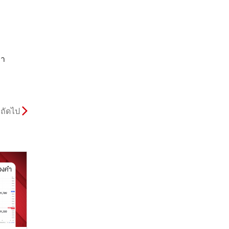
คา
ถัดไป