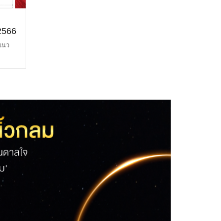
 2566
 แนว