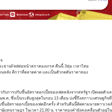
ิจ
ะธานFedต่อหน้าสภาคองเกรส คืนนี้ 3ทุ่ม เวลาไทย
านหลัง ดีกว่าที่ตลาดคาด และเป็นตัวกดดันราคาทอง
วกับการปรับขึ้นอัตราดอกเบี้ยของเฟดหลังจากสหรัฐฯ เปิดเผยตัวเ
ดือนพ.ค. ซึ่งเป็นระดับสูงสุดในรอบ 13 เดือน บ่งชี้ถึงสภาวะเศรษฐกิจที
ขึ้นอัตราดอกเบี้ยของเฟดอีกครั้ง สําหรับคืนนี้ติดตามนายพาวเวลล์
ู้แทนราษฎร ในเวลา 21.00 น. ราคาทองคํายังคงเคลื่อนตัวอยู่ใ