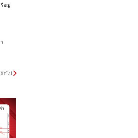
หรียญ
คา
ถัดไป