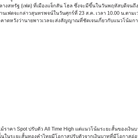
รัฐ (เฟด) ที่เมืองแจ็กสัน โฮล ซึ่งจะมีขึ้นในวันพฤหัสบดีจนถึง
านเฟดจะกล่าวสุนทรพจน์ในวันศุกร์ที่ 23 ส.ค. เวลา 10.00 น.ตามเ
งก็คาดหวังว่านายพาวเวลจะส่งสัญญาณที่ชัดเจนเกี่ยวกับแนวโน้มก
้ราคา Spot ปรับตัว All Time High แต่แนวโน้มระยะสั้นของเงินบ
งดังนั้นในระยะสั้นทองคำไทยมีโอกาสปรับตัวจากเงินบาทที่มีโอกาสอ่