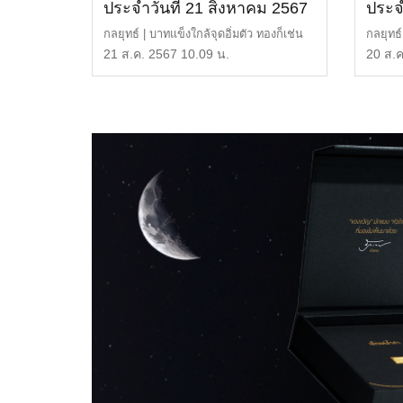
ประจำวันที่ 21 สิงหาคม 2567
ประจ
กลยุทธ์ | บาทแข็งใกล้จุดอิ่มตัว ทองก็เช่น
กลยุทธ์
กัน แนวต้าน | […]
41,00
21 ส.ค. 2567 10.09 น.
20 ส.ค