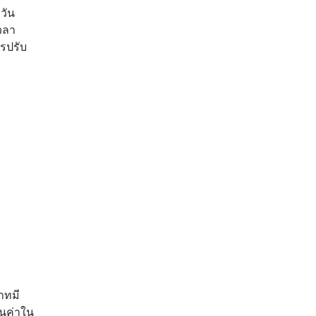
วัน
วลา
ารปรับ
าทมี
อนค่าใน