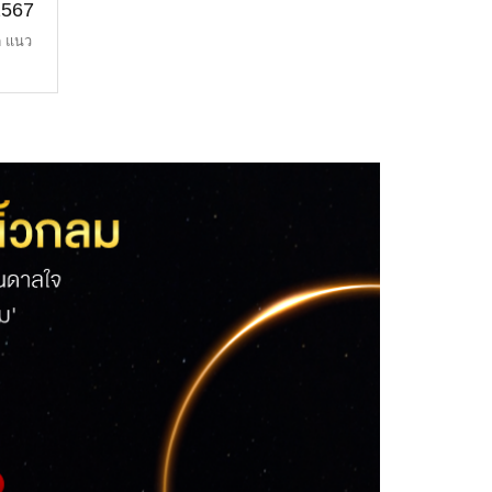
2567
ิ แนว