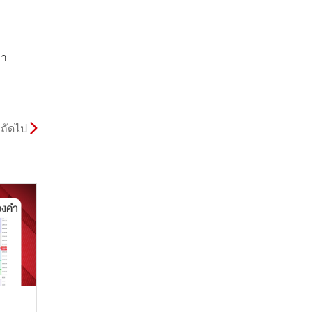
คา
ถัดไป