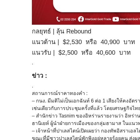
กลยุทธ์ | ลุ้น Rebound
แนวต้าน | $2,530 หรือ 40,900 บาท
แนวรับ | $2,500 หรือ 40,600 บาท
.
ข่าว :
.
สถานการณ์ราคาทองคำ :
– กนง. มีมติไม่เป็นเอกฉันท์ 6 ต่อ 1 เสียงให้คงอั
เช่นเดียวกับการประชุมครั้งที่แล้ว โดยเศรษฐกิจไ
– สำนักข่าว Tasnim ของอิหร่านรายงานว่า อิหร่
ฮานิเยห์ ผู้นำฝ่ายการเมืองของกลุ่มฮามาส ในแนว
– เจ้าหน้าที่ปาเลสไตน์เปิดเผยว่า กองทัพอิสราเอ
ขณะที่มีชาวปาเลสไตน์พักพิงอยู่หลายร้อยคน ส่งผลให