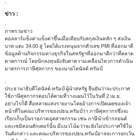
.
ข่าว :
.
ภาพรวมข่าว
ดอลลาร์แข็งค่าแข็งค่าขึ้นเมื่อเทียบกับสกุลเงินหลัก ๆ ส่งเงิน
บาท แตะ 34.00 สู่ โดยได้แรงหนุนจากตัวเลข PMI ที่ออกมาดี
ข้อมูลด้านกิจกรรมทางธุรกิจในสหรัฐฯที่ออกมาดีกว่าที่ตลาด
คาดการณ์ โดยนักลงทุนยังจับตาความเคลื่อนไหวการดำเนิน
มาตรการภาษีศุลกากร ของนายโดนัลด์ ทรัมป์
.
ประธานาธิบดีโดนัลด์ ทรัมป์ ผู้นำสหรัฐ ยืนยันว่าจะประกาศ
ใช้ภาษีศุลกากรตอบโต้ตามที่วางแผนไว้ในวันที่ 2 เม.ย.
อย่างไรก็ดี สื่อหลายแห่งรายงานโดยอ้างการเปิดเผยของเจ้า
หน้าที่ในคณะบริหารของปธน.ทรัมป์ว่า ภาษีศุลกากรซึ่งจะ
เรียกเก็บเป็นรายภาคอุตสาหกรรม เช่น ภาษีนำเข้ารถยนต์
และเซมิคอนดักเตอร์นั้น มีแนวโน้มว่าจะยังไม่ประกาศใช้ใน
วันดังกล่าว และคณะบริหารของปธน.ทรัมป์อาจจะการยกเว้น