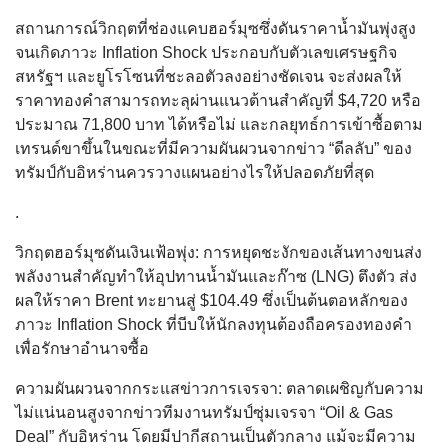
สถานการณ์วิกฤตที่ช่องแคบฮอร์มุซซึ่งดันราคาน้ำมันพุ่งสูง
จนเกิดภาวะ Inflation Shock ประกอบกับตัวเลขเศรษฐกิจ
สหรัฐฯ และยูโรโซนที่ชะลอตัวลงอย่างชัดเจน จะส่งผลให้
ราคาทองคำสามารถทะลุผ่านแนวต้านสำคัญที่ $4,720 หรือ
ประมาณ 71,800 บาท ได้หรือไม่ และกลยุทธ์การเข้าซื้อตาม
เทรนด์ขาขึ้นในขณะที่มีความผันผวนจากข่าว “ดีลลับ” ของ
ทรัมป์กับอิหร่านควรวางแผนอย่างไรให้ปลอดภัยที่สุด
.
วิกฤตฮอร์มุซดันเงินเฟ้อพุ่ง: การหยุดชะงักของเส้นทางขนส่ง
พลังงานสำคัญทำให้อุปทานน้ำมันและก๊าซ (LNG) ตึงตัว ส่ง
ผลให้ราคา Brent ทะยานสู่ $104.49 ซึ่งเป็นต้นตอหลักของ
ภาวะ Inflation Shock ที่บีบให้นักลงทุนต้องถือครองทองคำ
เพื่อรักษาอำนาจซื้อ
ความผันผวนจากกระแสข่าวการเจรจา: ตลาดเผชิญกับความ
ไม่แน่นอนสูงจากข่าวทีมงานทรัมป์ซุ่มเจรจา “Oil & Gas
Deal” กับอิหร่าน โดยมีปากีสถานเป็นตัวกลาง แม้จะมีความ