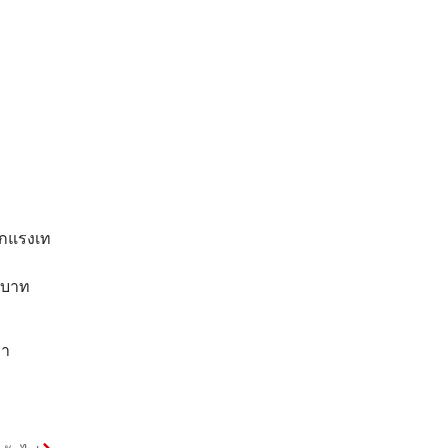
ากแรงเท
 บาท
คา