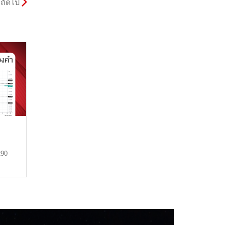
ถัดไป
ม
290