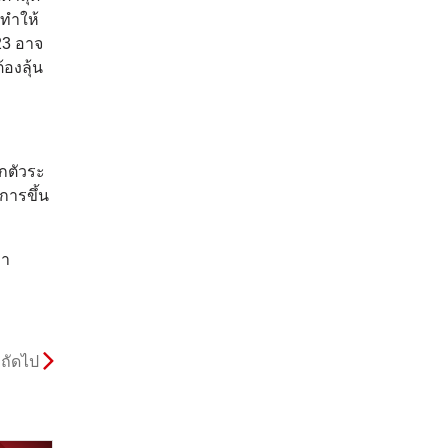
่ทำให้
23 อาจ
้องลุ้น
ักตัวระ
การขึ้น
คา
ถัดไป