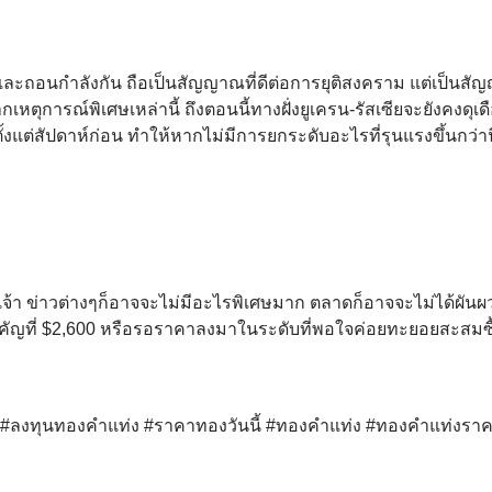
และถอนกำลังกัน ถือเป็นสัญญาณที่ดีต่อการยุติสงคราม แต่เป็นส
ตุการณ์พิเศษเหล่านี้ ถึงตอนนี้ทางฝั่งยูเครน-รัสเซียจะยังคงดุเดื
่สัปดาห์ก่อน ทำให้หากไม่มีการยกระดับอะไรที่รุนแรงขึ้นกว่านี้
เจ้า ข่าวต่างๆก็อาจจะไม่มีอะไรพิเศษมาก ตลาดก็อาจจะไม่ได้ผัน
สำคัญที่ $2,600 หรือรอราคาลงมาในระดับที่พอใจค่อยทะยอยสะสมซื้
ด์ #ลงทุนทองคำแท่ง #ราคาทองวันนี้ #ทองคำแท่ง #ทองคำแท่งรา