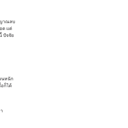
ัญญาณลบ
อด แต่
 ปัจจัย
ผวนหนัก
อก็ได้
คา