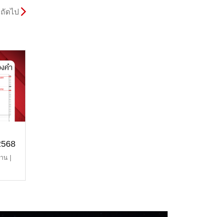
ถัดไป
2568
าน |