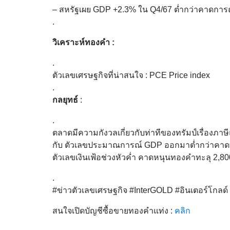
– สหรัฐเผย GDP +2.3% ใน Q4/67 ต่ำกว่าคาดการณ
.
วิเคราะห์ทองคำ :
.
ตัวเลขเศรษฐกิจที่น่าสนใจ : PCE Price index
.
กลยุทธ์
:
.
ตลาดมีความกังวลเกี่ยวกับท่าทีของทรัมป์เรื่องภา
กับ ตัวเลขประมาณการณ์ GDP ออกมาต่ำกว่าคาดทำใ
ตัวเลขเงินเฟ้อช่วงหัวค่ำ คาดหนุนทองคำทะลุ 2,80
.
#ข่าวตัวเลขเศรษฐกิจ #InterGOLD #อินเตอร์โกล
สนใจเปิดบัญชีซื้อขายทองคำแท่ง :
คลิก