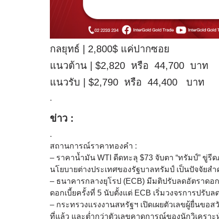
กลยุทธ์ | 2,800$ แค่ปากซอย
แนวต้าน | $2,820 หรือ 44,700 บาท
แนวรับ | $2,790 หรือ 44,400 บาท
.
ข่าว :
.
สถานการณ์ราคาทองคำ :
– ราคาน้ำมัน WTI ดีดทะลุ $73 จับตา “ทรัมป์” ขู
นโยบายต่างประเทศของรัฐบาลทรัมป์ เป็นปัจจัยสำคั
– ธนาคารกลางยุโรป (ECB) มีมติปรับลดอัตราดอกเบ
ดอกเบี้ยครั้งที่ 5 นับตั้งแต่ ECB เริ่มวงจรการปรับ
– กระทรวงแรงงานสหรัฐฯ เปิดเผยตัวเลขผู้ยื่นขอสว
ที่แล้ว และต่ำกว่าตัวเลขคาดการณ์ของนักวิเคราะห์