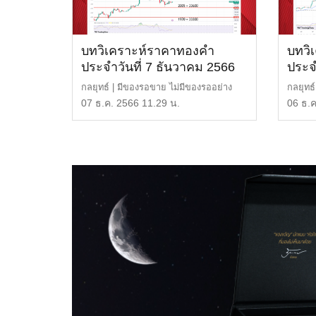
บทวิเคราะห์ราคาทองคำ
บทวิ
ประจำวันที่ 7 ธันวาคม 2566
ประจ
กลยุทธ์ | มีของรอขาย ไม่มีของรออย่าง
กลยุทธ์
ใจเย็น แนวต้าน | 2, […]
หรือ 3
07 ธ.ค. 2566 11.29 น.
06 ธ.ค