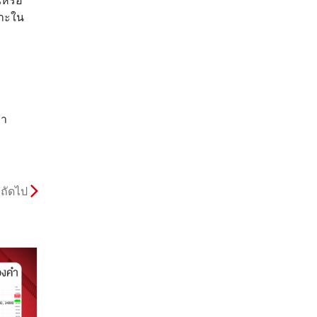
ณหรือ
ราะใน
คา
ถัดไป