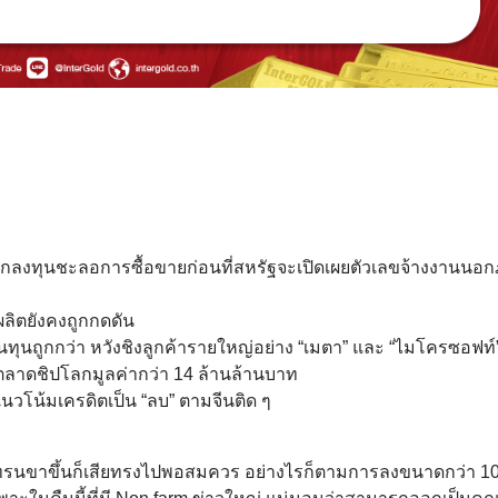
นักลงทุนชะลอการซื้อขายก่อนที่สหรัฐจะเปิดเผยตัวเลขจ้างงานนอ
ลิตยังคงถูกกดดัน
ี่ต้นทุนถูกกว่า หวังชิงลูกค้ารายใหญ่อย่าง “เมตา” และ “ไมโครซอฟท์”
ตลาดชิปโลกมูลค่ากว่า 14 ล้านล้านบาท
นวโน้มเครดิตเป็น “ลบ” ตามจีนติด ๆ
ทรนขาขึ้นก็เสียทรงไปพอสมควร อย่างไรก็ตามการลงขนาดกว่า 10