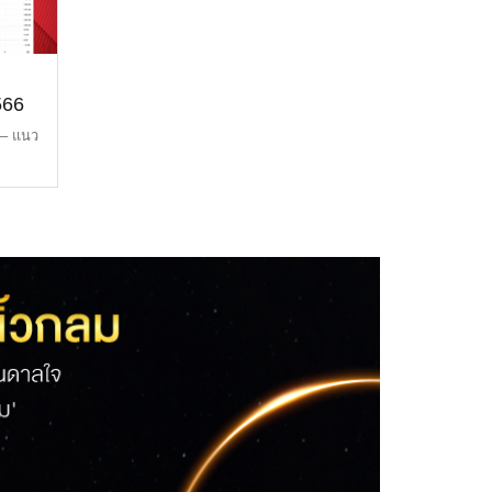
566
 – แนว