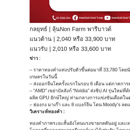
กลยุทธ์ | ลุ้นNon Farm พารีบาวด์
แนวต้าน | 2,040 หรือ 33,900 บาท
แนวรับ | 2,010 หรือ 33,600 บาท
ข่าว
:
– ราคาทองคำแท่งปรับตัวขึ้นต่อมาที่ 33,780 โดย
เกษตรในวันนี้
– ส่งออกจีนโตครั้งแรกในรอบ 6 เดือน แต่ภาคการผ
– “AMD” เขย่าบัลลังก์ “Nvidia” ส่งชิป AI รุ่นใหม่ท
ผลิต GPU ยักษ์ใหญ่ ท่ามกลางการแข่งขันเดือดใน
– ฮ่องกง มาเก๊า และ 8 แบงก์จีน โดน Moody’s ลดแ
วิเคราะห์ทองคำ :
ทองคำภาพระยะสั้นยังโดนแรงขายกดดันอยู่ และเ