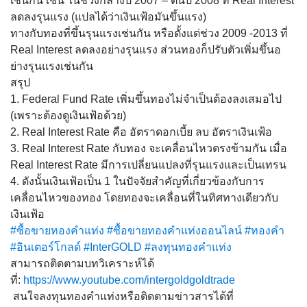
เช่นกัน เช่น ในช่วงกลางปี 2007 – ต้นปี 2008 ที่ Real Interest
ลดลงรุนแรง (แปลได้ว่าเงินเฟ้อมันขึ้นแ
รง)
ทางกับทองที่ขึ้นรุนแรงเช่น
กัน หรือตั้งแต่ช่วง 2009 -2013 ที่
Real Interest ลดลงอย่างรุนแรง ส่วนทองก็ปรับตัวเพิ่มขึ้นอ
ย่างรุนแรงเช่นกัน
สรุป
1. Federal Fund Rate เพิ่มขึ้นทองไม่จำเป็นต้องล
งเสมอไป
(เพราะต้องดูเงินเฟ้อด้วย)
2. Real Interest Rate คือ อัตราดอกเบี้ย ลบ อัตราเงินเฟ้อ
3. Real Interest Rate กับทอง จะเคลื่อนไหวตรงข้ามกัน เมื่อ
Real Interest Rate มีการเปลี่ยนแปลงที่รุนแรงแ
ละเป็นเทรน
4. ดังนั้นเงินเฟ้อเป็น 1 ในปัจจัยสำคัญที่เกี่ยวข้อง
กับการ
เคลื่อนไหวของทอง โดยทองจะเคลื่อนที่ในทิศทาง
เดียวกับ
เงินเฟ้อ
#ซื้อขายทองคำแท่ง
#ซื้อขายทองคำแท่งออนไลน์
#ทองคำ
#อินเตอร์โกลด์
#InterGOLD
#ลงทุนทองคำแท่ง
สามารถติดตามบทวิเคราะห์ได้
ที่:
https://www.youtube.com/intergoldgoldtrade
สนใจลงทุนทองคำแท่งหรือติดต
ามข่าวสารได้ที่