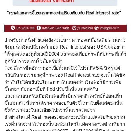
สำหรับภาพนี้ ฝ่ายแดงยังคงเป็นราคาทองเหม
ือนเดิม ส่วนทาง
ฝั่งมุมน้ำเงินเปลี่
ยนหน้าเป็น Real Interest ของ USA ผมอยาก
ให้ทุกคนลองดูตั้งแต่
ปี 2004 แล้วลองเทียบภาพนี้กับภาพที
่แล้ว
ดูครับ เราจะเห็นใช่มั้ยครับว่า
Fed มีการขึ้นอัตราดอกเบี้ยตั้ง
แต่ 0% ไปจนถึง 5% นิดๆ แต่
กลับกัน พอเรามาดูที่ภาพของ Real Interest rate จะเห็นได้ชัด
ว่า มันไม่ได้ขยับไปไหนมาก นั่นแสดงว่า เงินเฟ้อก็มีการเพิ่ม
ขึ้นพอ
ๆ กับดอกเบี้ยที่ Fe
d ปรับขึ้นนั่นแหละครับ
และแน่นอนครับเมื่อเงินเฟ้อ
เพิ่มขึ้นราคาสินทรัพย์ก็ย่
อมเพิ่ม
ขึ้นเช่นกัน นั่นทำให้ราคาทองปรับตัวขึ้
นมานับตั้งแต่ตอนนั้น
ซึ่งถ้าเรามองให้ละเอียดไปก
ว่านั้นเราจะพบว่า
ถ้าช่วงไหนที่ Real Interest ของทองเปลี่ยนแปลงไปด้วยควา
ม
เร่งที่มากจะทำให้ทองนั้นเ
คลื่อนไหวในทิศทางตรงข้ามที
่มาก