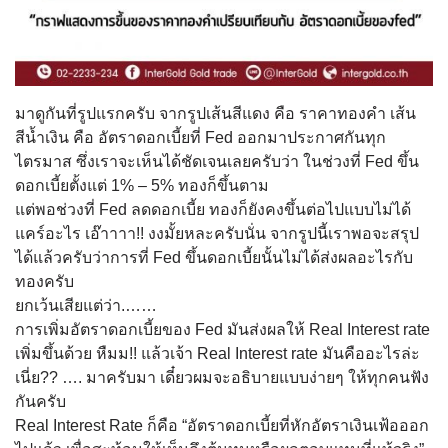
มาดูกันที่รูปแรกครับ จากรูปเส้นสีแดง คือ ราคาทองคำ เส้น
สีน้ำเงิน คือ อัตราดอกเบี้ยที่ Fed ออกมาประกาศกันทุก
ไตรมาส ซึ่งเราจะเห็นได้ชัดเจนเลยค
รับว่า ในช่วงที่ Fed ขึ้น
ดอกเบี้ยตั้งแต่ 1% – 5% ทองก็ขึ้นตาม
แต่พอช่วงที่ Fed ลดดอกเบี้ย ทองก็ยังคงขึ้นต่อไปแบบไม่ไ
ด้
แคร์อะไร เอ๊าาาา!! งงมั้ยหละครับนั่น จากรูปนี้เราพอจะสรุป
ได้แล้
วครับว่าการที่ Fed ขึ้นดอกเบี้ยนั้นไม่ได้ส่งผ
ลอะไรกับ
ทองครับ
ยกเว้นเสียแต่ว่า.
……
การเพิ่มอัตราดอกเบี้ยของ Fed มันส่งผลให้ Real Interest rate
เพิ่มขึ้นด้วย หืมม!! แล้วเจ้า Real Interest rate มันคืออะไรล่ะ
เนี่ย?? …. มาครับมา เดี๋ยวผมจะอธิบายแบบง่ายๆ ให้ทุกคนฟัง
กันครับ
Real Interest Rate ก็คือ “อัตราดอกเบี้ยที่หักอัตราเ
งินเฟ้อออก