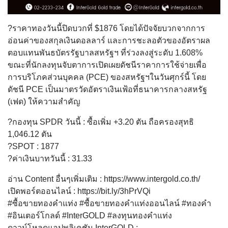
?ราคาทองวันนี้ปิดบวกที่ $1876 โดยได้ปัจจัยบวกจากการ
อ่อนค่าของสกุลเงินดอลลาร์ และการชะลอตัวของอัตราผล
ตอบแทนพันธบัตรรัฐบาลสหรัฐฯ ที่ร่วงลงสู่ระดับ 1.608%
ขณะที่นักลงทุนจับตาการเปิดเผยดัชนีราคาการใช้จ่ายเพื่อ
การบริโภคส่วนบุคคล (PCE) ของสหรัฐฯในวันศุกร์นี้ โดย
ดัชนี PCE เป็นมาตรวัดอัตราเงินเฟ้อที่ธนาคารกลางสหรัฐ
(เฟด) ให้ความสำคัญ
?กองทุน SPDR วันนี้ : ซื้อเพิ่ม +3.20 ตัน ถือครองสุทธิ
1,046.12 ตัน
?SPOT : 1877
?ค่าเงินบาทวันนี้ : 31.33
อ่าน Content อื่นๆเพิ่มเติม : https://www.intergold.co.th/
เปิดพอร์ตออนไลน์ : https://bit.ly/3hPrVQi
#ซื้อขายทองคำแท่ง #ซื้อขายทองคำแท่งออนไลน์ #ทองคำ
#อินเตอร์โกลด์ #InterGOLD #ลงทุนทองคำแท่ง
ดาวน์โหลดแอปพลิเคชัน InterGOLD :