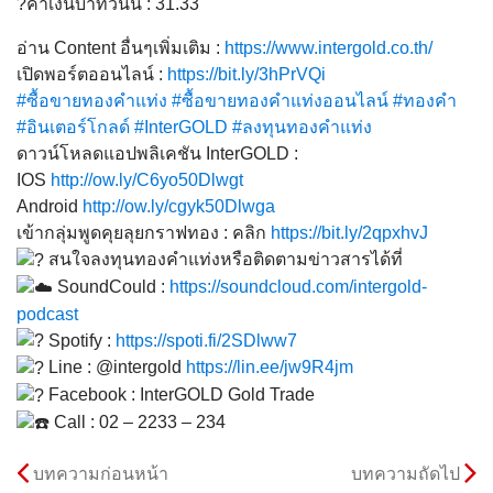
?ค่าเงินบาทวันนี้ : 31.33
อ่าน Content อื่นๆเพิ่มเติม :
https://www.intergold.co.th/
เปิดพอร์ตออนไลน์ :
https://bit.ly/3hPrVQi
#ซื้อขายทองคำแท่ง
#ซื้อขายทองคำแท่งออนไลน์
#ทองคำ
#อินเตอร์โกลด์
#InterGOLD
#ลงทุนทองคำแท่ง
ดาวน์โหลดแอปพลิเคชัน InterGOLD :
IOS
http://ow.ly/C6yo50Dlwgt
Android
http://ow.ly/cgyk50Dlwga
เข้ากลุ่มพูดคุยลุยกราฟทอง : คลิก
https://bit.ly/2qpxhvJ
สนใจลงทุนทองคำแท่งหรือติดตามข่าวสารได้ที่
SoundCould :
https://soundcloud.com/intergold-
podcast
Spotify :
https://spoti.fi/2SDlww7
Line : @intergold
https://lin.ee/jw9R4jm
Facebook : InterGOLD Gold Trade
Call : 02 – 2233 – 234
บทความก่อนหน้า
บทความถัดไป