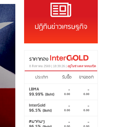
ปฏิทินข่าวเศรษฐกิจ
ราคาทอง
8 สิงหาคม 2569 | 18:39:26 |
อยู่ในช่วงตลาดทองปิด
ประเภท
รับซื้อ
ขายออก
LBMA
-
-
99.99%
(Baht)
0.00
0.00
InterGold
-
-
96.5%
(Baht)
0.00
0.00
สมาคมฯ
-
-
96.5%
(Baht)
0.00
0.00