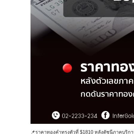
📌ราคาทองคำทรงตัวที่ $1810 หลังดัชนีภาคบริการของ