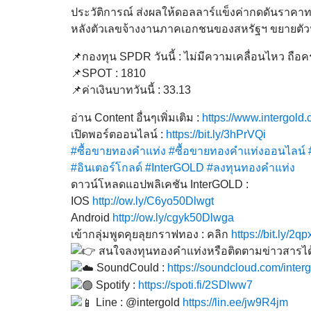
ประวัติการณ์ ส่งผลให้ดอลลาร์แข็งค่ากดดันราคาทอ
หลังตัวเลขจ้างงานภาคเอกชนของสหรัฐฯ ขยายตัว
📌กองทุน SPDR วันนี้ : ไม่มีความเคลื่อนไหว ถือค
📌SPOT : 1810
📌ค่าเงินบาทวันนี้ : 33.13
อ่าน Content อื่นๆเพิ่มเติม :
https://www.intergold.c
เปิดพอร์ตออนไลน์ :
https://bit.ly/3hPrVQi
#ซื้อขายทองคำแท่ง
#ซื้อขายทองคำแท่งออนไลน์
#อินเตอร์โกลด์
#InterGOLD
#ลงทุนทองคำแท่ง
ดาวน์โหลดแอปพลิเคชัน InterGOLD :
IOS
http://ow.ly/C6yo50Dlwgt
Android
http://ow.ly/cgyk50Dlwga
เข้ากลุ่มพูดคุยลุยกราฟทอง : คลิก
https://bit.ly/2q
สนใจลงทุนทองคำแท่งหรือติดตามข่าวสารได้
SoundCould :
https://soundcloud.com/inter
Spotify :
https://spoti.fi/2SDlww7
Line : @intergold
https://lin.ee/jw9R4jm