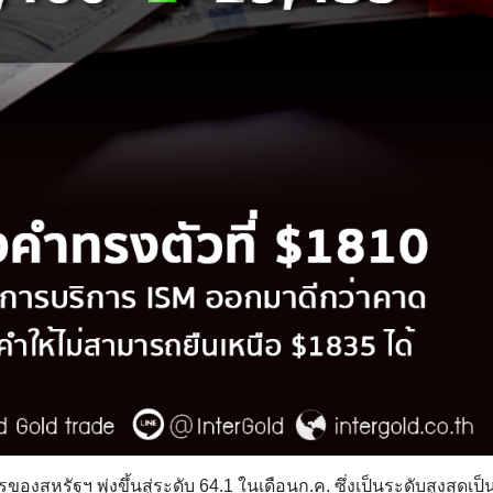
สหรัฐฯ พุ่งขึ้นสู่ระดับ 64.1 ในเดือนก.ค. ซึ่งเป็นระดับสูงสุดเป็