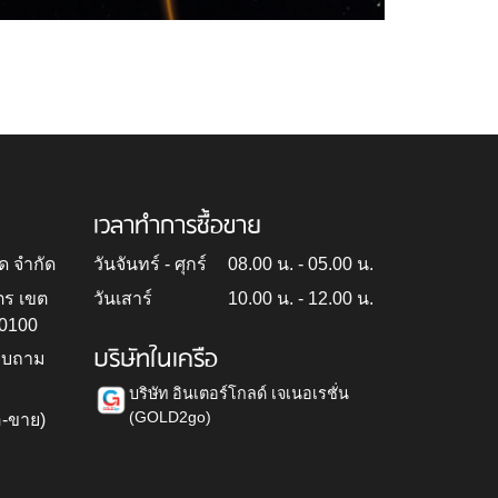
เวลาทำการซื้อขาย
ด จำกัด
วันจันทร์ - ศุกร์
08.00 น. - 05.00 น.
ตร เขต
วันเสาร์
10.00 น. - 12.00 น.
10100
บริษัทในเครือ
สอบถาม
บริษัท อินเตอร์โกลด์ เจเนอเรชั่น
(GOLD2go)
อ-ขาย)
h