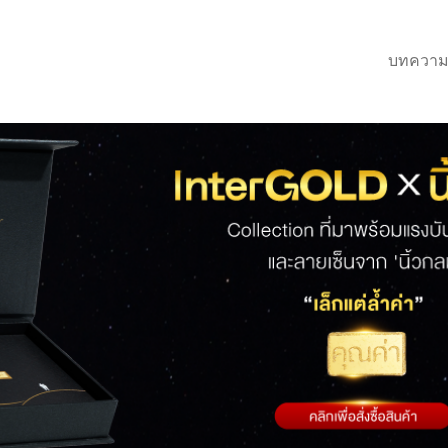
บทความ