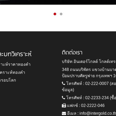
ติดต่อเรา
ละบทวิเคราะห์
บริษัท อินเตอร์โกลด์ โกลด์เทร
ราะห์ราคาทองคำ
348 ถนนบริพัตร แขวงบ้านบา
ิเคราะห์ทองคำ
ป้อมปราบศัตรูพ่าย กรุงเทพฯ 
รรอบโลก
โทรศัพท์ : 02-222-0007 (
ข้อมูล)
โทรศัพท์ : 02-2233-234 (ซื้
แฟกซ์ : 02-2222-046
อีเมล :
info@intergold.co.t