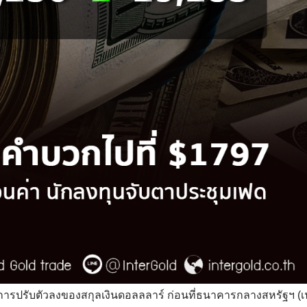
รปรับตัวลงของสกุลเงินดอลลลาร์ ก่อนที่ธนาคารกลางสหรัฐฯ (เ