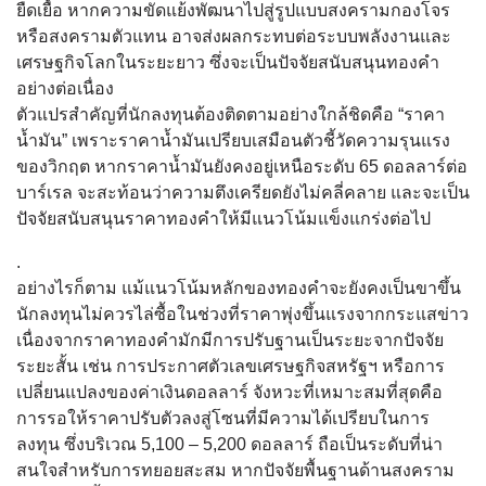
ยืดเยื้อ หากความขัดแย้งพัฒนาไปสู่รูปแบบสงครามกองโจร
หรือสงครามตัวแทน อาจส่งผลกระทบต่อระบบพลังงานและ
เศรษฐกิจโลกในระยะยาว ซึ่งจะเป็นปัจจัยสนับสนุนทองคำ
อย่างต่อเนื่อง
ตัวแปรสำคัญที่นักลงทุนต้องติดตามอย่างใกล้ชิดคือ “ราคา
น้ำมัน” เพราะราคาน้ำมันเปรียบเสมือนตัวชี้วัดความรุนแรง
ของวิกฤต หากราคาน้ำมันยังคงอยู่เหนือระดับ 65 ดอลลาร์ต่อ
บาร์เรล จะสะท้อนว่าความตึงเครียดยังไม่คลี่คลาย และจะเป็น
ปัจจัยสนับสนุนราคาทองคำให้มีแนวโน้มแข็งแกร่งต่อไป
.
อย่างไรก็ตาม แม้แนวโน้มหลักของทองคำจะยังคงเป็นขาขึ้น
นักลงทุนไม่ควรไล่ซื้อในช่วงที่ราคาพุ่งขึ้นแรงจากกระแสข่าว
เนื่องจากราคาทองคำมักมีการปรับฐานเป็นระยะจากปัจจัย
ระยะสั้น เช่น การประกาศตัวเลขเศรษฐกิจสหรัฐฯ หรือการ
เปลี่ยนแปลงของค่าเงินดอลลาร์ จังหวะที่เหมาะสมที่สุดคือ
การรอให้ราคาปรับตัวลงสู่โซนที่มีความได้เปรียบในการ
ลงทุน ซึ่งบริเวณ 5,100 – 5,200 ดอลลาร์ ถือเป็นระดับที่น่า
สนใจสำหรับการทยอยสะสม หากปัจจัยพื้นฐานด้านสงคราม