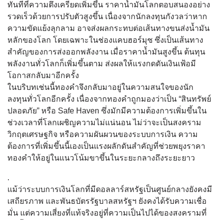
ทันทีที่ความตึงเครียดเพิ่มขึ้น ราคาน้ำมันโลกตอบสนองอย่าง
รวดเร็วด้วยการปรับตัวสูงขึ้น เนื่องจากนักลงทุนกังวลว่าหาก
ความขัดแย้งลุกลาม อาจส่งผลกระทบต่อเส้นทางขนส่งน้ำมัน
หลักของโลก โดยเฉพาะในช่องแคบฮอร์มุซ ซึ่งเป็นเส้นทาง
สำคัญของการส่งออกพลังงาน เมื่อราคาน้ำมันสูงขึ้น ต้นทุน
พลังงานทั่วโลกก็เพิ่มขึ้นตาม ส่งผลให้แรงกดดันเงินเฟ้อมี
โอกาสกลับมาอีกครั้ง
ในบริบทเช่นนี้ทองคำจึงกลับมาอยู่ในความสนใจของนัก
ลงทุนทั่วโลกอีกครั้ง เนื่องจากทองคำถูกมองว่าเป็น “สินทรัพย์
ปลอดภัย” หรือ Safe Haven ซึ่งมักมีความต้องการเพิ่มขึ้นใน
ช่วงเวลาที่โลกเผชิญความไม่แน่นอน ไม่ว่าจะเป็นสงคราม
วิกฤตเศรษฐกิจ หรือความผันผวนของระบบการเงิน ความ
ต้องการที่เพิ่มขึ้นนี้เองเป็นแรงผลักดันสำคัญที่ช่วยพยุงราคา
ทองคำให้อยู่ในแนวโน้มขาขึ้นในระยะกลางถึงระยะยาว
.
แม้ว่าระบบการเงินโลกที่มีดอลลาร์สหรัฐเป็นศูนย์กลางยังคงมี
เสถียรภาพ และพันธบัตรรัฐบาลสหรัฐฯ ยังคงได้รับความเชื่อ
มั่น แต่ความเสี่ยงที่แท้จริงอยู่ที่ความเป็นไปได้ของสงครามที่