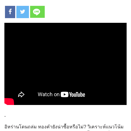
.
อิหร่านโดนถล่ม ทองคำยังน่าซื้อหรือไม่? วิเคราะห์แนวโน้ม