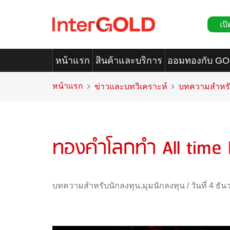
เปิ
หน้าแรก
สินค้าและบริการ
ออมทองกับ G
หน้าแรก
ข่าวและบทวิเคราะห์
บทความสำหรั
ทองคำโลกทำ All time hig
บทความสำหรับนักลงทุน
,
มุมนักลงทุน
/
วันที่ 4 ธ