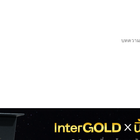
บทความ