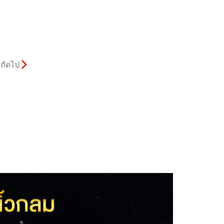
ถัดไป