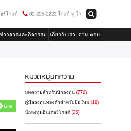
อร์โกลด์
02-225-2222 โกลด์ ทู โก
ข่าวสารและกิจกรรม
เกี่ยวกับเรา
ถาม-ตอบ
หมวดหมู่บทความ
บทความสำหรับนักลงทุน
(776)
คู่มือลงทุนทองคำสำหรับมือใหม่
(19)
Line
นักลงทุนอินเตอร์โกลด์
(26)