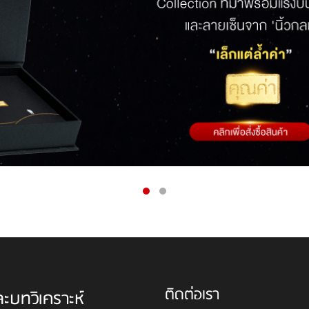
ติดต่อเรา
ละบทวิเคราะห์