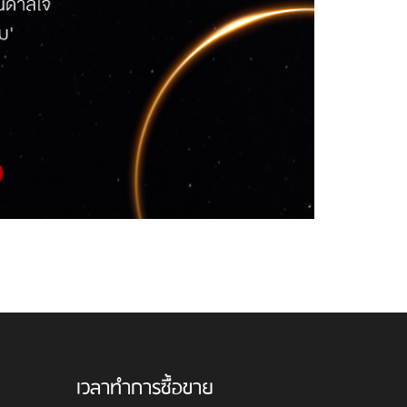
เวลาทำการซื้อขาย