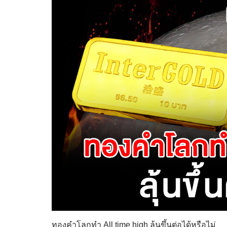
ทองคำโลกทำ All time high ลุ้นขึ้นต่อได้หรือไม่