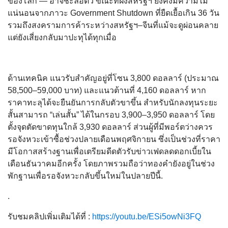
ของโลก — อาจชะลอตัว ขณะที่ฝั่งสหรัฐฯ ยังคงมีความไม่
แน่นอนจากภาวะ Government Shutdown ที่ยืดเยื้อเกิน 36 วัน
รวมถึงสงครามการค้าระหว่างสหรัฐฯ–จีนที่แม้จะดูผ่อนคลาย
แต่ยังเสี่ยงกลับมาปะทุได้ทุกเมื่อ
ด้านเทคนิค แนวรับสำคัญอยู่ที่โซน 3,800 ดอลลาร์ (ประมาณ
58,500–59,000 บาท) และแนวต้านที่ 4,160 ดอลลาร์ หาก
ราคาทะลุได้จะยืนยันการกลับตัวขาขึ้น สำหรับนักลงทุนระยะ
สั้นสามารถ “เล่นสั้น” ได้ในกรอบ 3,900–3,950 ดอลลาร์ โดย
ตั้งจุดตัดขาดทุนใกล้ 3,930 ดอลลาร์ ส่วนผู้ที่มีพอร์ตว่างควร
รอจังหวะเข้าซื้อช่วงปลายเดือนพฤศจิกายน ซึ่งเป็นช่วงที่ราคา
มีโอกาสสร้างฐานเพื่อเตรียมดีดตัวรับข่าวเฟดลดดอกเบี้ยใน
เดือนธันวาคมอีกครั้ง โดยภาพรวมถือว่าทองคำยังอยู่ในช่วง
พักฐานเพื่อรอจังหวะกลับขึ้นใหม่ในปลายปีนี้.
.
รับชมคลิปเพิ่มเติมได้ที่ :
https://youtu.be/ESi5owNi3FQ