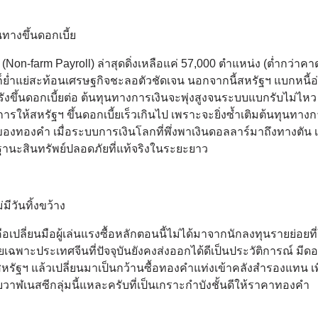
างขึ้นดอกเบี้ย
n-farm Payroll) ล่าสุดดิ่งเหลือแค่ 57,000 ตำแหน่ง (ต่ำกว่าคาด
ย่ำแย่สะท้อนเศรษฐกิจชะลอตัวชัดเจน นอกจากนี้สหรัฐฯ แบกหนี้อ
งขึ้นดอกเบี้ยต่อ ต้นทุนทางการเงินจะพุ่งสูงจนระบบแบกรับไม่ไห
ารให้สหรัฐฯ ขึ้นดอกเบี้ยเร็วเกินไป เพราะจะยิ่งซ้ำเติมต้นทุนทางก
องทองคำ เมื่อระบบการเงินโลกที่พึ่งพาเงินดอลลาร์มาถึงทางตัน เ
ฐานะสินทรัพย์ปลอดภัยที่แท้จริงในระยะยาว
ีวันทิ้งขว้าง
อเปลี่ยนมือผู้เล่นแรงซื้อหลักตอนนี้ไม่ได้มาจากนักลงทุนรายย่อยที
าะประเทศจีนที่ปัจจุบันยังคงส่งออกได้ดีเป็นประวัติการณ์ มีดอ
หรัฐฯ แล้วเปลี่ยนมาเป็นกว้านซื้อทองคำแท่งเข้าคลังสำรองแทน เพื
าฬเนสซีกลุ่มนี้แหละครับที่เป็นเกราะกำบังชั้นดีให้ราคาทองคำ