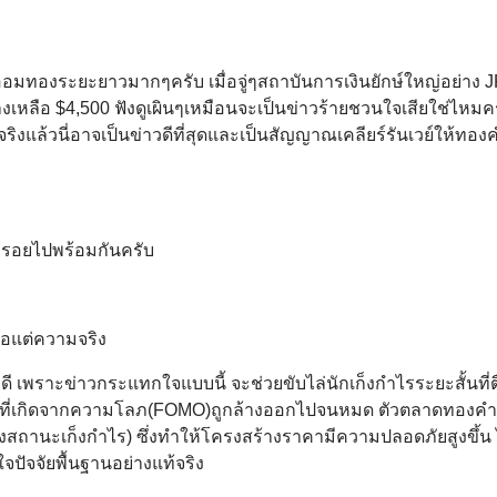
ออมทองระยะยาวมากๆครับ เมื่อจู่ๆสถาบันการเงินยักษ์ใหญ่อย่าง 
ือ $4,500 ฟังดูเผินๆเหมือนจะเป็นข่าวร้ายชวนใจเสียใช่ไหมคร
งแล้วนี่อาจเป็นข่าวดีที่สุดและเป็นสัญญาณเคลียร์รันเวย์ให้ทอง
แกะรอยไปพร้อมกันครับ
ลือแต่ความจริง
ดี เพราะข่าวกระแทกใจแบบนี้ จะช่วยขับไล่นักเก็งกำไรระยะสั้นที่ต
งที่เกิดจากความโลภ(FOMO)ถูกล้างออกไปจนหมด ตัวตลาดทองค
รล้างสถานะเก็งกำไร) ซึ่งทำให้โครงสร้างราคามีความปลอดภัยสูงขึ้น 
ใจปัจจัยพื้นฐานอย่างแท้จริง