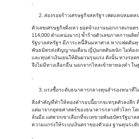
.
ส่องรอยร้าวเศรษฐกิจสหรัฐฯ เฟดแทบหมดหนท
ตัวเลขเศรษฐกิจดิ่งเหว ยอดจ้างงานนอกภาคเกษตร (No
114,000 ตำแหน่งมาก) ซ้ำร้ายตัวเลขภาคการผลิตก็
รัฐบาลสหรัฐฯ มีภาระหนี้สินมหาศาล หากเฟดดันทุรั
พันธมิตรส่งสัญญาณเตือน ญี่ปุ่นกดดันหนัก ไม่ต้องก
และทุบค่าเงินเยนให้ผันผวนรุนแรง ดังนั้น ทางรอดข
จึงไม่มีทางเลือกอื่น นอกจากไหลเข้าหาทองคำ ใน
.
แรงซื้อระดับธนาคารกลางทุนสำรองหนาที่ไม่ม
สิ่งสำคัญที่ทำให้ทองคำรอบนี้ยากจะทรุดตัวลงลึก คื
แต่มาจากยุทธศาสตร์ของธนาคารกลางทั่วโลก โดยเฉพ
ล้นมือ แต่พวกเขาเลือกที่จะเทขายพันธบัตรรัฐบาลส
ความแกร่งให้ระบบเงินตราของตัวเอง ฐานทุนระดับว
.