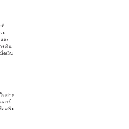
ที่
่วม
ว และ
ารเงิน
ม็ดเงิน
่ใจเสาะ
ลลาร์
่อเสริม