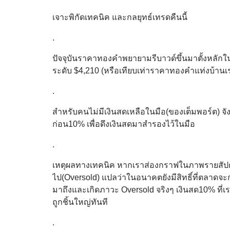
เจาะพิกัดเทคนิค และกลยุทธ์เทรดคืนนี้
.
ปัจจุบันราคาทองคำพยายามรีบาวด์ขึ้นมาตั้งหลักใ
ระดับ $4,210 (หรือเทียบเท่าราคาทองคำแท่งบ้าน
.
สำหรับคนไม่มีเงินสดเหลือในมือ(ของเต็มพอร์ต) จ
ก่อน10% เพื่อดึงเงินสดมาสำรองไว้ในมือ
.
เหตุผลทางเทคนิค หากเราส่องกราฟในภาพรายสัปด
ไป(Oversold) แปลว่าในอนาคตยังมีสิทธิ์ที่ตลาดจ
มาถึงและเกิดภาวะ Oversold จริงๆ เงินสด10% ที่เ
ถูกชิ้นใหญ่ทันที
.