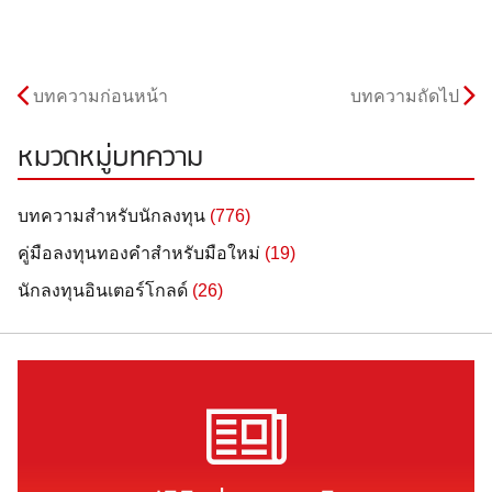
บทความก่อนหน้า
บทความถัดไป
หมวดหมู่บทความ
บทความสำหรับนักลงทุน
(776)
คู่มือลงทุนทองคำสำหรับมือใหม่
(19)
นักลงทุนอินเตอร์โกลด์
(26)