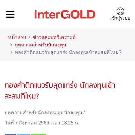
เข้าสู่ระบบ
หน้าแรก
ข่าวและบทวิเคราะห์
บทความสำหรับนักลงทุน
ทองคำติดแนวรับสุดแกร่ง นักลงทุนเข้าสะสมดีไหม?
ทองคำติดแนวรับสุดแกร่ง นักลงทุนเข้า
สะสมดีไหม?
บทความสำหรับนักลงทุน
,
มุมนักลงทุน
/
วันที่ 7 สิงหาคม 2566 เวลา 18.25 น.