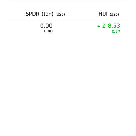
SPDR (ton)
HUI
(USD)
(USD)
0.00
218.53
0.00
0.67