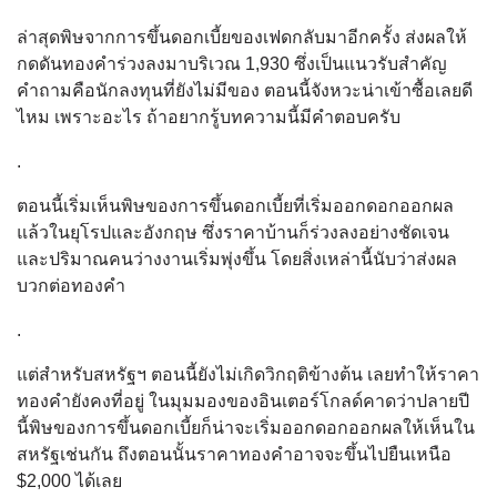
ล่าสุดพิษจากการขึ้นดอกเบี้ยของเฟดกลับมาอีกครั้ง ส่งผลให้
กดดันทองคำร่วงลงมาบริเวณ 1,930 ซึ่งเป็นแนวรับสำคัญ
คำถามคือนักลงทุนที่ยังไม่มีของ ตอนนี้จังหวะน่าเข้าซื้อเลยดี
ไหม เพราะอะไร ถ้าอยากรู้บทความนี้มีคำตอบครับ
.
ตอนนี้เริ่มเห็นพิษของการขึ้นดอกเบี้ย
ที่เริ่มออกดอกออกผล
แล้วใน
ยุโรปและอังกฤษ ซึ่งราคาบ้านก็ร่วงลงอย่างชัดเจน
และปริมาณคนว่างงานเริ่มพุ่งขึ้น โดยสิ่งเหล่านี้นับว่าส่งผล
บวกต่อทองคำ
.
แต่สำหรับสหรัฐฯ ตอนนี้ยังไม่เกิดวิกฤติข้างต้น
เลยทำให้ราคา
ทองคำยังคงที่อยู่ ในมุมมองของอินเตอร์โกลด์คาดว่าปลายปี
นี้
พิษของการขึ้นดอกเบี้ยก็น่าจะเริ่มออกดอกออกผลให้เห็นใน
สหรัฐเช่นกัน
ถึงตอนนั้นราคาทองคำอาจจะขึ้นไปยืนเหนือ
$2,000 ได้เลย