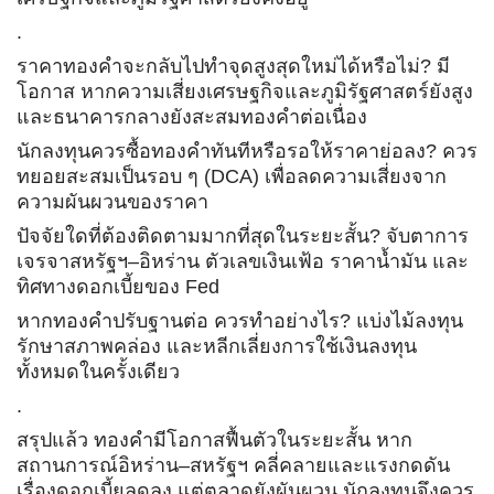
.
ราคาทองคำจะกลับไปทำจุดสูงสุดใหม่ได้หรือไม่? มี
โอกาส หากความเสี่ยงเศรษฐกิจและภูมิรัฐศาสตร์ยังสูง
และธนาคารกลางยังสะสมทองคำต่อเนื่อง
นักลงทุนควรซื้อทองคำทันทีหรือรอให้ราคาย่อลง? ควร
ทยอยสะสมเป็นรอบ ๆ (DCA) เพื่อลดความเสี่ยงจาก
ความผันผวนของราคา
ปัจจัยใดที่ต้องติดตามมากที่สุดในระยะสั้น? จับตาการ
เจรจาสหรัฐฯ–อิหร่าน ตัวเลขเงินเฟ้อ ราคาน้ำมัน และ
ทิศทางดอกเบี้ยของ Fed
หากทองคำปรับฐานต่อ ควรทำอย่างไร? แบ่งไม้ลงทุน
รักษาสภาพคล่อง และหลีกเลี่ยงการใช้เงินลงทุน
ทั้งหมดในครั้งเดียว
.
สรุปแล้ว ทองคำมีโอกาสฟื้นตัวในระยะสั้น หาก
สถานการณ์อิหร่าน–สหรัฐฯ คลี่คลายและแรงกดดัน
เรื่องดอกเบี้ยลดลง แต่ตลาดยังผันผวน นักลงทุนจึงควร