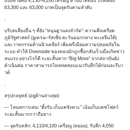
แบ่งขายคือ 4,150–4,200 เหรียญ ด้านบาททอง ใกล้เคียง
63,300 และ 63,000 บาทเป็นจุดรับตามลำดับ
.
บริบทเสี่ยงอื่น ๆ ที่ยัง “หนุนฐานลงจำกัด”: ความตึงเครียด
ภูมิรัฐศาสตร์ (ยูเครน–รัสเซีย ตะวันออกกลาง ทะเลจีนใต้)
และวาทกรรมด้านนิวเคลียร์ เพิ่มพรีเมียมความปลอดภัยใน
ระบบ ทำให้ Downside ของทองมักถูกซื้อกลับเร็วเมื่อเกิดข่าว
ลบแรง อย่างไรก็ดี ระยะสั้นหาก “Big Move” จากสถาบันยัง
ดำเนินต่อ ราคาสามารถไหลทดสอบแนวรับลึกได้ก่อนจะรีบา
วด์
.
สรุปกลยุทธ์ (อยู่ด้านล่างสุด)
— โหมดการเล่น: “ตั้งรับ เก็บแค่จังหวะ” เน้นเก็บแคชโฟลว์
ระยะสั้นมากกว่าถือยาว
— จุดรับหลัก: 4,110/4,100 เหรียญ (ทยอย), รับลึก 4,050